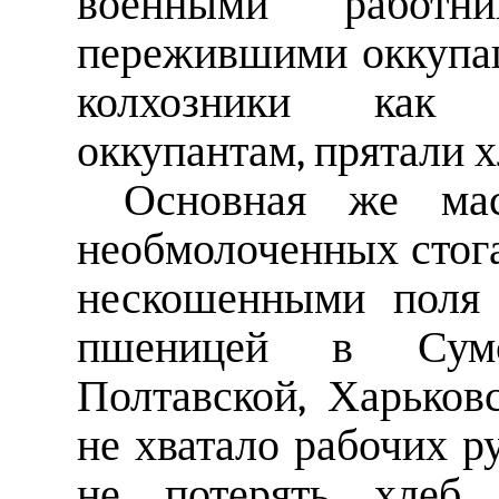
военными работни
пережившими оккупац
колхозники как 
оккупантам, прятали х
Основная же мас
необмолоченных стогах
нескошенными поля 
пшеницей в Сумск
Полтавской, Харьков
не хватало рабочих р
не потерять хлеб,