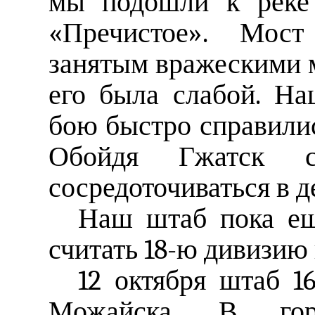
мы подошли к реке 
«Пречистое». Мост
занятым вражескими 
его была слабой. На
бою быстро справилис
Обойдя Гжатск 
сосредоточиваться в 
Наш штаб пока ещ
считать 18-ю дивизию
12 октября штаб 1
Можайска, В гор