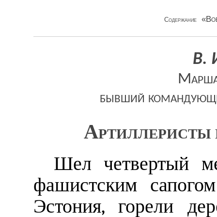
«Во
Содержание
В. 
Марша
бывший командующи
Артиллеристы 
Шел четвертый ме
фашистским сапогом
Эстония, горели де