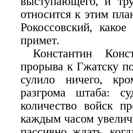
выступающего, и тр
относится к этим пла
Рокоссовский, како
примет.
Константин Конс
прорыва к Гжатску по 
сулило ничего, кр
разгрома штаба: су
количество войск пр
каждым часом увеличи
пассивно ждать, ког