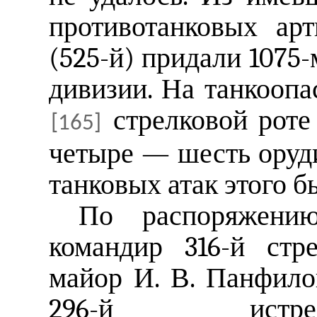
противотанковых ар
(525-й) придали 1075-
дивизии. На танкооп
стрелковой роте
[165]
четыре — шесть оруди
танковых атак этого б
По распоряжени
командир 316-й стр
майор И. В. Панфило
296-й истребите