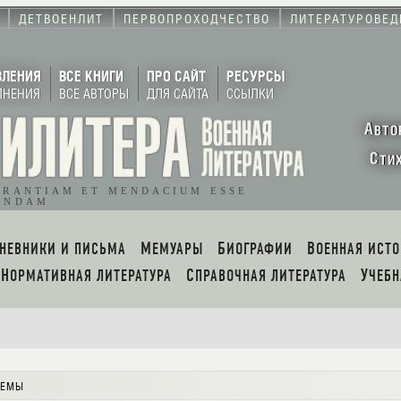
ДЕТВОЕНЛИТ
ПЕРВОПРОХОДЧЕСТВО
ЛИТЕРАТУРОВЕД
ВЛЕНИЯ
ВСЕ КНИГИ
ПРО САЙТ
РЕСУРСЫ
ЛНЕНИЯ
ВСЕ АВТОРЫ
ДЛЯ САЙТА
ССЫЛКИ
А
ВТО
С
ТИ
ORANTIAM ET MENDACIUM ESSE
ENDAM
ДНЕВНИКИ И ПИСЬМА
МЕМУАРЫ
БИОГРАФИИ
ВОЕННАЯ ИСТ
НОРМАТИВНАЯ ЛИТЕРАТУРА
СПРАВОЧНАЯ ЛИТЕРАТУРА
УЧЕБ
емы