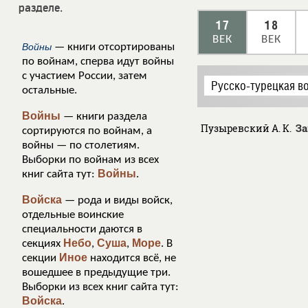
разделе.
17
18
ВЕК
ВЕК
Войны
— книги отсортированы
по войнам, сперва идут войны
с участием России, затем
Русско-турецкая в
остальные.
Войны
— книги раздела
За
Пузыревский А. К.
сортируются по войнам, а
войны — по столетиям.
Выборки по войнам из всех
Войны
книг сайта тут:
.
Войска
— рода и виды войск,
отдельные воинские
специальности даются в
Небо
Суша
Море
секциях
,
,
. В
Иное
секции
находится всё, не
вошедшее в предыдущие три.
Выборки из всех книг сайта тут:
Войска
.