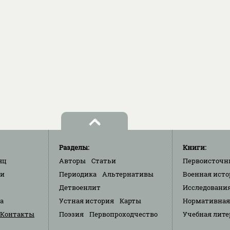
Разделы:
Книги:
яц
Авторы
Статьи
Первоисточн
ки
Периодика
Альтернативы
Военная исто
Детвоенлит
Исследовани
та
Устная история
Карты
Нормативная
Контакты
Поэзия
Первопроходчество
Учебная лите