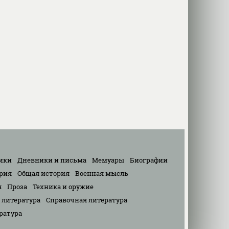
ики
Дневники и письма
Мемуары
Биографии
рия
Общая история
Военная мысль
я
Проза
Техника и оружие
 литература
Справочная литература
ратура