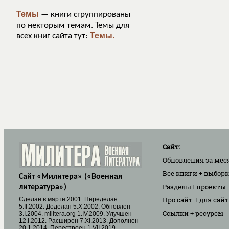
Темы
— книги сгруппированы
по некторым темам. Темы для
Темы.
всех книг сайта тут:
Сайт:
Обновления
за мес
Все книги
+ выбор
Сайт «Милитера» («Военная
Разделы
+ проекты
литература»)
Про сайт
+ для сай
Cделан в марте 2001. Переделан
5.II.2002. Доделан 5.X.2002. Обновлен
Ссылки
+ ресурсы
3.I.2004. militera.org 1.IV.2009. Улучшен
12.I.2012. Расширен 7.XI.2013. Дополнен
20.1.2014. Перестроен 1.VII.2019.