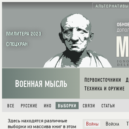
АЛЬТЕРНАТИВЫ
ОБНО
ДОПО
МИЛИТЕРА 2023
СПЕЦХРАН
IGN
DEL
ПЕРВОИСТОЧНИКИ
В
ОЕННАЯ МЫСЛЬ
ТЕХНИКА И ОРУЖИЕ
ВСЕ
РУССКИЕ
ИНО
ВЫБОРКИ
СВЯЗИ
СТАТЬИ
Здесь находятся различные
Войны
Войска
Т
выборки из массива книг в этом