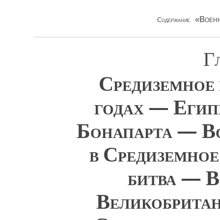
«Военн
Содержание
Гл
Средиземное 
годах — Егип
Бонапарта — В
в Средиземное
битва — 
Великобритан