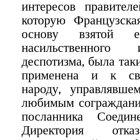
интересов правител
которую Французска
основу взятой
насильственного 
деспотизма, была так
применена и к сво
народу, управлявше
любимым сограждани
посланника Соеди
Директория отк