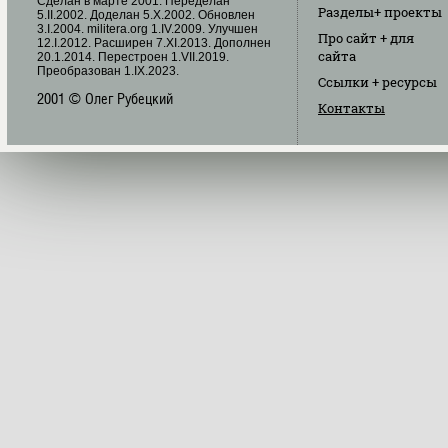
Cделан в марте 2001. Переделан
Разделы
+ проекты
5.II.2002. Доделан 5.X.2002. Обновлен
3.I.2004. militera.org 1.IV.2009. Улучшен
Про сайт
+ для
12.I.2012. Расширен 7.XI.2013. Дополнен
сайта
20.1.2014. Перестроен 1.VII.2019.
Преобразован 1.IX.2023.
Ссылки
+ ресурсы
2001 © Олег Рубецкий
Контакты