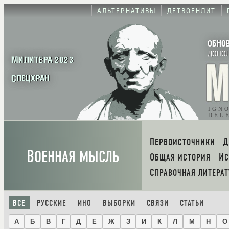
АЛЬТЕРНАТИВЫ
ДЕТВОЕНЛИТ
ОБНО
ДОПО
МИЛИТЕРА 2023
СПЕЦХРАН
IGN
DEL
ПЕРВОИСТОЧНИКИ
В
ОЕННАЯ МЫСЛЬ
ОБЩАЯ ИСТОРИЯ
И
СПРАВОЧНАЯ ЛИТЕРАТ
ВСЕ
РУССКИЕ
ИНО
ВЫБОРКИ
СВЯЗИ
СТАТЬИ
А
Б
В
Г
Д
Е
Ж
З
И
К
Л
М
Н
О