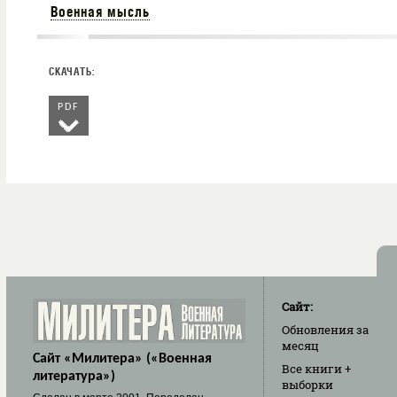
Военная мысль
PDF
Сайт:
Обновления
за
месяц
Сайт «Милитера» («Военная
Все книги
+
литература»)
выборки