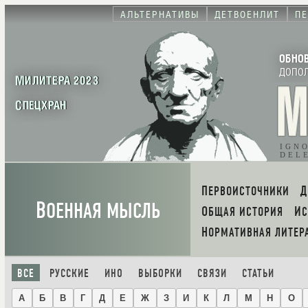
АЛЬТЕРНАТИВЫ
ДЕТВОЕНЛИТ
П
ОБНО
ДОПО
МИЛИТЕРА 2023
СПЕЦХРАН
IGN
DEL
ПЕРВОИСТОЧНИКИ
В
ОЕННАЯ МЫСЛЬ
ОБЩАЯ ИСТОРИЯ
И
НОРМАТИВНАЯ ЛИТЕР
ВСЕ
РУССКИЕ
ИНО
ВЫБОРКИ
СВЯЗИ
СТАТЬИ
А
Б
В
Г
Д
Е
Ж
З
И
К
Л
М
Н
О