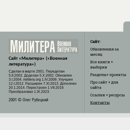
Сайт:
Обновления
за
месяц
Сайт «Милитера» («Военная
Все книги
+
литература»)
выборки
Cделан в марте 2001. Переделан
Разделы
+ проекты
5.II.2002. Доделан 5.X.2002. Обновлен
3.I.2004. militera.org 1.IV.2009. Улучшен
Про сайт
+ для
12.I.2012. Расширен 7.XI.2013. Дополнен
сайта
20.1.2014. Перестроен 1.VII.2019.
Преобразован 1.IX.2023.
Ссылки
+ ресурсы
2001 © Олег Рубецкий
Контакты