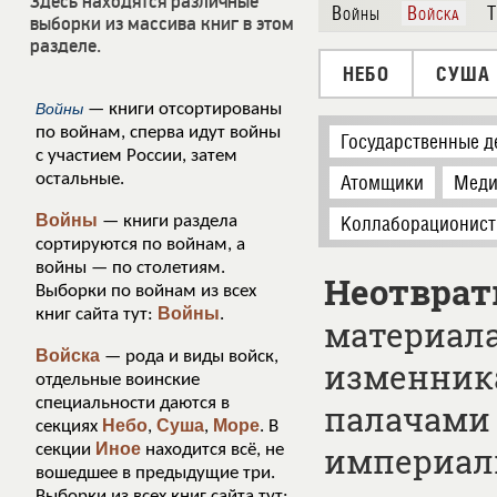
Здесь находятся различные
Войны
Войска
Т
выборки из массива книг в этом
разделе.
НЕБО
СУША
Войны
— книги отсортированы
по войнам, сперва идут войны
Государственные д
с участием России, затем
остальные.
Атомщики
Меди
Войны
— книги раздела
Коллаборационис
сортируются по войнам, а
войны — по столетиям.
Неотврат
Выборки по войнам из всех
Войны
книг сайта тут:
.
материала
Войска
— рода и виды войск,
изменник
отдельные воинские
специальности даются в
палачами 
Небо
Суша
Море
секциях
,
,
. В
Иное
секции
находится всё, не
империал
вошедшее в предыдущие три.
Выборки из всех книг сайта тут: