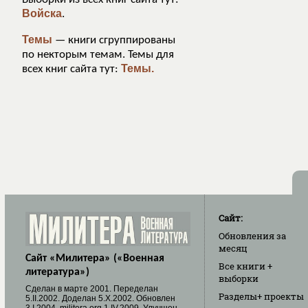
Войска
.
Темы
— книги сгруппированы
по некторым темам. Темы для
Темы.
всех книг сайта тут:
Сайт:
Обновления
за
месяц
Сайт «Милитера» («Военная
Все книги
+
литература»)
выборки
Cделан в марте 2001. Переделан
Разделы
+ проекты
5.II.2002. Доделан 5.X.2002. Обновлен
3.I.2004. militera.org 1.IV.2009. Улучшен