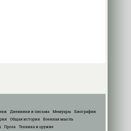
ики
Дневники и письма
Мемуары
Биографии
рия
Общая история
Военная мысль
я
Проза
Техника и оружие