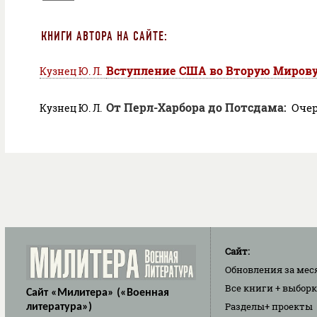
КНИГИ АВТОРА НА САЙТЕ:
Вступление США во Вторую Миров
Кузнец Ю. Л.
От Перл-Харбора до Потсдама:
Оче
Кузнец Ю. Л.
Сайт:
Обновления
за мес
Все книги
+ выбор
Сайт «Милитера» («Военная
Разделы
+ проекты
литература»)