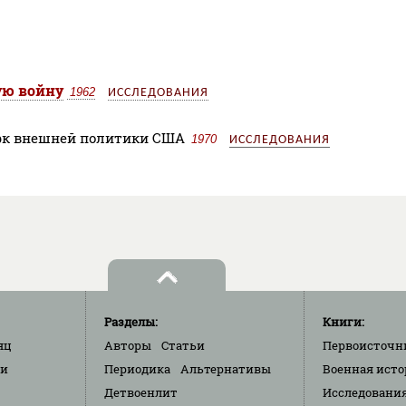
ую войну
1962
ИССЛЕДОВАНИЯ
рк внешней политики США
1970
ИССЛЕДОВАНИЯ
Разделы:
Книги:
яц
Авторы
Статьи
Первоисточн
ки
Периодика
Альтернативы
Военная исто
Детвоенлит
Исследовани