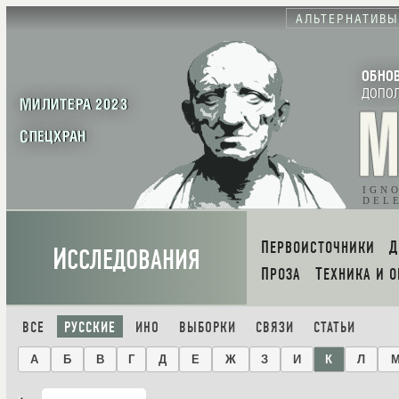
АЛЬТЕРНАТИВЫ
ОБНО
ДОПО
МИЛИТЕРА 2023
СПЕЦХРАН
IGN
DEL
ПЕРВОИСТОЧНИКИ
И
ССЛЕДОВАНИЯ
ПРОЗА
ТЕХНИКА И 
ВСЕ
РУССКИЕ
ИНО
ВЫБОРКИ
СВЯЗИ
СТАТЬИ
А
Б
В
Г
Д
Е
Ж
З
И
К
Л