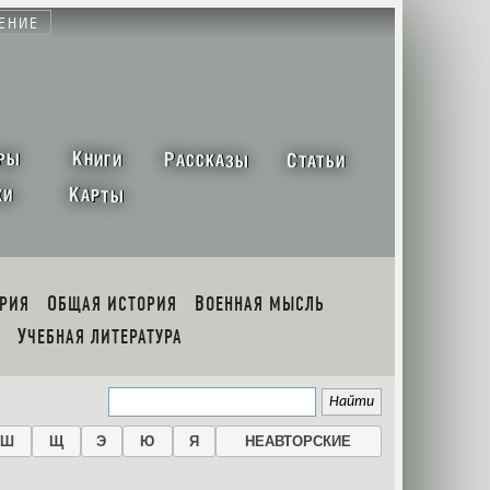
ЕНИЕ
К
Р
С
РЫ
НИГИ
АССКАЗЫ
ТАТЬИ
К
ХИ
АРТЫ
ОРИЯ
ОБЩАЯ ИСТОРИЯ
ВОЕННАЯ МЫСЛЬ
УЧЕБНАЯ ЛИТЕРАТУРА
Ш
Щ
Э
Ю
Я
НЕАВТОРСКИЕ