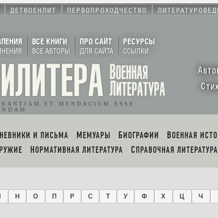
ДЕТВОЕНЛИТ
ПЕРВОПРОХОДЧЕСТВО
ЛИТЕРАТУРОВЕД
ВЛЕНИЯ
ВСЕ КНИГИ
ПРО САЙТ
РЕСУРСЫ
ЛНЕНИЯ
ВСЕ АВТОРЫ
ДЛЯ САЙТА
ССЫЛКИ
А
ВТО
С
ТИ
ORANTIAM ET MENDACIUM ESSE
ENDAM
ДНЕВНИКИ И ПИСЬМА
МЕМУАРЫ
БИОГРАФИИ
ВОЕННАЯ ИСТ
ОРУЖИЕ
НОРМАТИВНАЯ ЛИТЕРАТУРА
СПРАВОЧНАЯ ЛИТЕРАТУРА
М
Н
О
П
Р
С
Т
У
Ф
Х
Ц
Ч