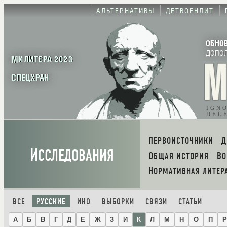
АЛЬТЕРНАТИВЫ
ДЕТВОЕНЛИТ
ОБНО
ДОПО
МИЛИТЕРА 2023
СПЕЦХРАН
IGN
DEL
ПЕРВОИСТОЧНИКИ
И
ССЛЕДОВАНИЯ
ОБЩАЯ ИСТОРИЯ
В
НОРМАТИВНАЯ ЛИТЕР
ВСЕ
РУССКИЕ
ИНО
ВЫБОРКИ
СВЯЗИ
СТАТЬИ
А
Б
В
Г
Д
Е
Ж
З
И
К
Л
М
Н
О
П
Р