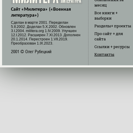
месяц
Сайт «Милитера» («Военная
Все книги
+
литература»)
выборки
Cделан в марте 2001. Переделан
Разделы
+ проекты
5.II.2002. Доделан 5.X.2002. Обновлен
3.I.2004. militera.org 1.IV.2009. Улучшен
Про сайт
+ для
12.I.2012. Расширен 7.XI.2013. Дополнен
сайта
20.1.2014. Перестроен 1.VII.2019.
Преобразован 1.IX.2023.
Ссылки
+ ресурсы
2001 © Олег Рубецкий
Контакты