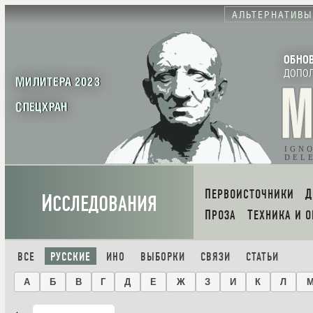
АЛЬТЕРНАТИВЫ
ОБНО
ДОПО
МИЛИТЕРА 2023
СПЕЦХРАН
IGN
DEL
ПЕРВОИСТОЧНИКИ
И
ССЛЕДОВАНИЯ
ПРОЗА
ТЕХНИКА И 
ВСЕ
РУССКИЕ
ИНО
ВЫБОРКИ
СВЯЗИ
СТАТЬИ
А
Б
В
Г
Д
Е
Ж
З
И
К
Л