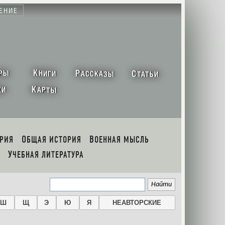
ЕНИЕ
К
Р
С
РЫ
НИГИ
АССКАЗЫ
ТАТЬИ
К
ХИ
АРТЫ
ОРИЯ
ОБЩАЯ ИСТОРИЯ
ВОЕННАЯ МЫСЛЬ
УЧЕБНАЯ ЛИТЕРАТУРА
Ш
Щ
Э
Ю
Я
НЕАВТОРСКИЕ