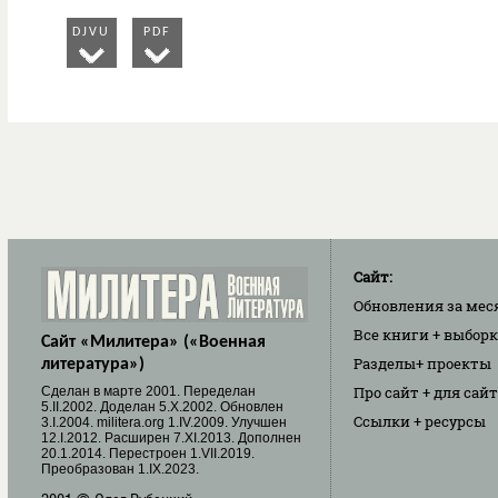
DJVU
PDF
Сайт:
Обновления
за мес
Все книги
+ выбор
Сайт «Милитера» («Военная
Разделы
+ проекты
литература»)
Про сайт
+ для сай
Cделан в марте 2001. Переделан
5.II.2002. Доделан 5.X.2002. Обновлен
Ссылки
+ ресурсы
3.I.2004. militera.org 1.IV.2009. Улучшен
12.I.2012. Расширен 7.XI.2013. Дополнен
20.1.2014. Перестроен 1.VII.2019.
Преобразован 1.IX.2023.