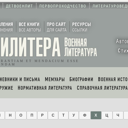
ДЕТВОЕНЛИТ
ПЕРВОПРОХОДЧЕСТВО
ЛИТЕРАТУРОВЕД
ВЛЕНИЯ
ВСЕ КНИГИ
ПРО САЙТ
РЕСУРСЫ
ЛНЕНИЯ
ВСЕ АВТОРЫ
ДЛЯ САЙТА
ССЫЛКИ
А
ВТО
С
ТИ
ORANTIAM ET MENDACIUM ESSE
ENDAM
ДНЕВНИКИ И ПИСЬМА
МЕМУАРЫ
БИОГРАФИИ
ВОЕННАЯ ИСТ
ОРУЖИЕ
НОРМАТИВНАЯ ЛИТЕРАТУРА
СПРАВОЧНАЯ ЛИТЕРАТУРА
М
Н
О
П
Р
С
Т
У
Ф
Х
Ц
Ч