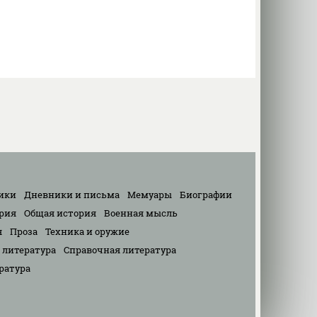
ики
Дневники и письма
Мемуары
Биографии
рия
Общая история
Военная мысль
я
Проза
Техника и оружие
 литература
Справочная литература
ратура