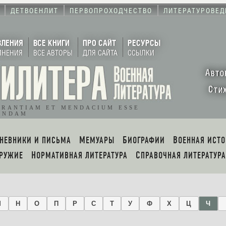
ДЕТВОЕНЛИТ
ПЕРВОПРОХОДЧЕСТВО
ЛИТЕРАТУРОВЕД
ВЛЕНИЯ
ВСЕ КНИГИ
ПРО САЙТ
РЕСУРСЫ
ЛНЕНИЯ
ВСЕ АВТОРЫ
ДЛЯ САЙТА
ССЫЛКИ
А
ВТО
С
ТИ
ORANTIAM ET MENDACIUM ESSE
ENDAM
ДНЕВНИКИ И ПИСЬМА
МЕМУАРЫ
БИОГРАФИИ
ВОЕННАЯ ИСТ
ОРУЖИЕ
НОРМАТИВНАЯ ЛИТЕРАТУРА
СПРАВОЧНАЯ ЛИТЕРАТУРА
М
Н
О
П
Р
С
Т
У
Ф
Х
Ц
Ч