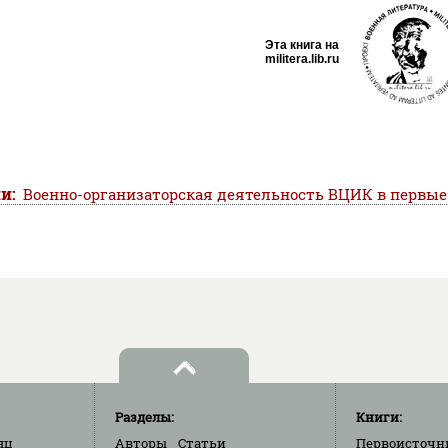
Эта книга на
militera.lib.ru
ии:
Военно-организаторская деятельность ВЦИК в первые
Разделы:
Книги:
яц
Авторы
Статьи
Первоисточн