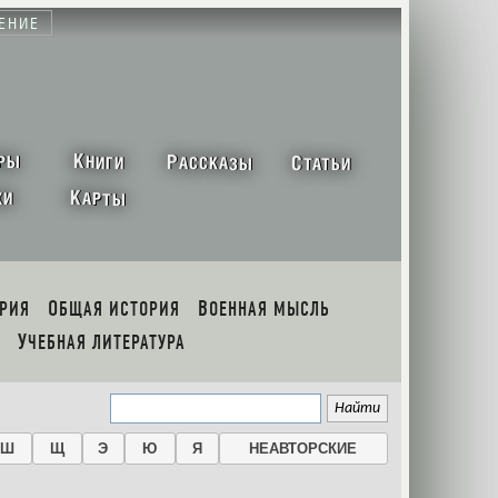
ЕНИЕ
К
Р
С
РЫ
НИГИ
АССКАЗЫ
ТАТЬИ
К
ХИ
АРТЫ
ОРИЯ
ОБЩАЯ ИСТОРИЯ
ВОЕННАЯ МЫСЛЬ
УЧЕБНАЯ ЛИТЕРАТУРА
Ш
Щ
Э
Ю
Я
НЕАВТОРСКИЕ