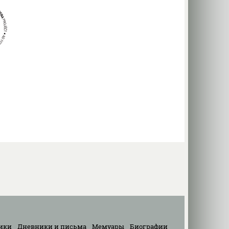
ики
Дневники и письма
Мемуары
Биографии