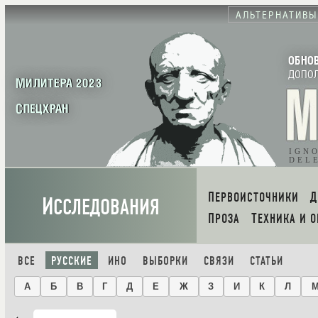
АЛЬТЕРНАТИВЫ
ОБНО
ДОПО
МИЛИТЕРА 2023
СПЕЦХРАН
IGN
DEL
ПЕРВОИСТОЧНИКИ
И
ССЛЕДОВАНИЯ
ПРОЗА
ТЕХНИКА И 
ВСЕ
РУССКИЕ
ИНО
ВЫБОРКИ
СВЯЗИ
СТАТЬИ
А
Б
В
Г
Д
Е
Ж
З
И
К
Л