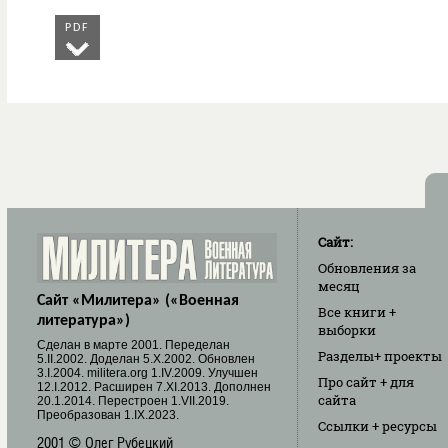
PDF
Сайт:
Обновления
за
месяц
Сайт «Милитера» («Военная
Все книги
+
литература»)
выборки
Cделан в марте 2001. Переделан
Разделы
+ проекты
5.II.2002. Доделан 5.X.2002. Обновлен
3.I.2004. militera.org 1.IV.2009. Улучшен
Про сайт
+ для
12.I.2012. Расширен 7.XI.2013. Дополнен
сайта
20.1.2014. Перестроен 1.VII.2019.
Преобразован 1.IX.2023.
Ссылки
+ ресурсы
2001 © Олег Рубецкий