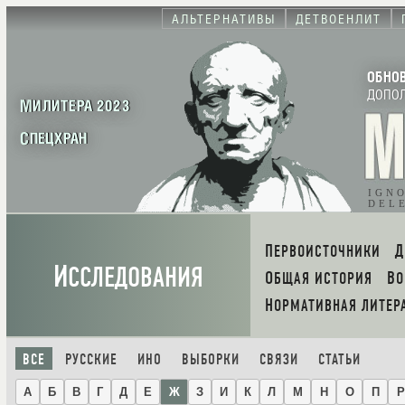
АЛЬТЕРНАТИВЫ
ДЕТВОЕНЛИТ
ОБНО
ДОПО
МИЛИТЕРА 2023
СПЕЦХРАН
IGN
DEL
ПЕРВОИСТОЧНИКИ
И
ССЛЕДОВАНИЯ
ОБЩАЯ ИСТОРИЯ
В
НОРМАТИВНАЯ ЛИТЕР
ВСЕ
РУССКИЕ
ИНО
ВЫБОРКИ
СВЯЗИ
СТАТЬИ
А
Б
В
Г
Д
Е
Ж
З
И
К
Л
М
Н
О
П
Р