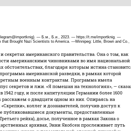
gram@importknig). — Б.м., Б.и., 2023. — https://t.me/importknig. —
 that Brought Nazi Scientists to America. —Winnipeg:‎ Little, Brown and Co.,
и секретах американского правительства. Она о том, как
ости американскими чиновниками во имя национальной
ых обстоятельствах, благодаря которым истина становитс
 программа американской разведки, в рамках которой
екретным военным контрактам. Программа имела
с секретов и лжи. «Я помешан на технологиях», — сказа
 1942 году, и после капитуляции Германии более 1600
 расскажем о двадцати одном из них. Опираясь на
Скрепки», коллег и дознавателей, получив доступ к
е публиковавшиеся документы, предоставленные
тьего рейха), досье, полученное в рамках Закона о
дарственных архивах, Энни Якобсен прослеживает путь