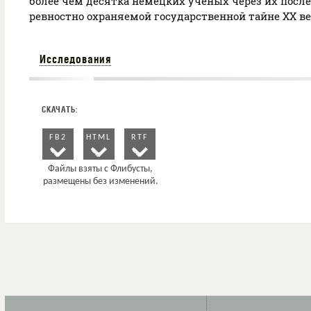
более чем десятка немецких ученых через их после
ревностно охраняемой государственной тайне ХХ ве
Исследования
FB2
HTML
RTF