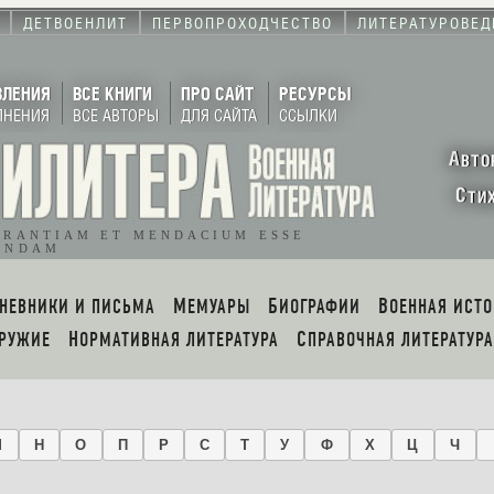
ДЕТВОЕНЛИТ
ПЕРВОПРОХОДЧЕСТВО
ЛИТЕРАТУРОВЕД
ВЛЕНИЯ
ВСЕ КНИГИ
ПРО САЙТ
РЕСУРСЫ
ЛНЕНИЯ
ВСЕ АВТОРЫ
ДЛЯ САЙТА
ССЫЛКИ
А
ВТО
С
ТИ
ORANTIAM ET MENDACIUM ESSE
ENDAM
ДНЕВНИКИ И ПИСЬМА
МЕМУАРЫ
БИОГРАФИИ
ВОЕННАЯ ИСТ
ОРУЖИЕ
НОРМАТИВНАЯ ЛИТЕРАТУРА
СПРАВОЧНАЯ ЛИТЕРАТУРА
М
Н
О
П
Р
С
Т
У
Ф
Х
Ц
Ч