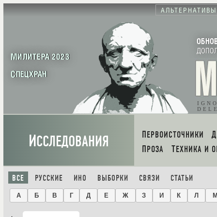
АЛЬТЕРНАТИВЫ
ОБНО
ДОПО
МИЛИТЕРА 2023
СПЕЦХРАН
IGN
DEL
ПЕРВОИСТОЧНИКИ
И
ССЛЕДОВАНИЯ
ПРОЗА
ТЕХНИКА И 
ВСЕ
РУССКИЕ
ИНО
ВЫБОРКИ
СВЯЗИ
СТАТЬИ
А
Б
В
Г
Д
Е
Ж
З
И
К
Л