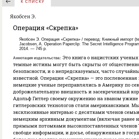
К СПИСКУ
Якобсен Э.
Операция «Скрепка»
Якобсен Э. Операция «Скрепка» / перевод: Книжный импорт (tele
Jacobsen, A. Operation Paperclip: The Secret Intelligence Program
2014. — 745 p.
Это книга о нацистских ученых 
Аннотация издательства
темные истины могут быть скрыты от общественн
безопасности, и о непредсказуемых, часто случайн
известной. Операция «Скрепка» — это послевоенная
немецкие ученые переправлялись в Америку по с
доброжелательную внешность и засекреченный корпу
Адольф Гитлер своему окружению на званом ужине в
гитлеровских технологов стали американскими. Мы
эксклюзивные интервью с десятками членов семьи «
немецким архивным документам (включая ранее н
прямыми потомками высокопоставленных членов Тре
свободе информации, и досье, обнаруженные в госу