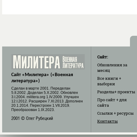
Сайт:
Обновления
за
месяц
Сайт «Милитера» («Военная
Все книги
+
литература»)
выборки
Cделан в марте 2001. Переделан
Разделы
+ проекты
5.II.2002. Доделан 5.X.2002. Обновлен
3.I.2004. militera.org 1.IV.2009. Улучшен
Про сайт
+ для
12.I.2012. Расширен 7.XI.2013. Дополнен
сайта
20.1.2014. Перестроен 1.VII.2019.
Преобразован 1.IX.2023.
Ссылки
+ ресурсы
2001 © Олег Рубецкий
Контакты