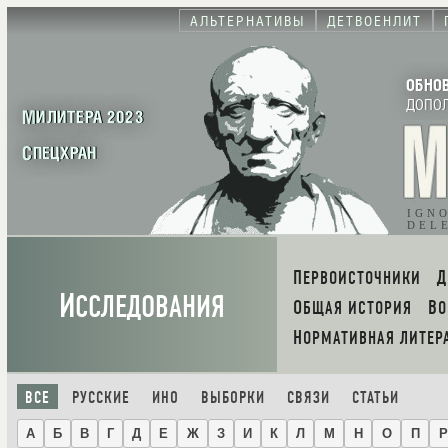
АЛЬТЕРНАТИВЫ
ДЕТВОЕНЛИТ
ОБНО
ДОПО
МИЛИТЕРА 2023
СПЕЦХРАН
IGN
DEL
ПЕРВОИСТОЧНИКИ
И
ССЛЕДОВАНИЯ
ОБЩАЯ ИСТОРИЯ
В
НОРМАТИВНАЯ ЛИТЕР
ВСЕ
РУССКИЕ
ИНО
ВЫБОРКИ
СВЯЗИ
СТАТЬИ
А
Б
В
Г
Д
Е
Ж
З
И
К
Л
М
Н
О
П
Р