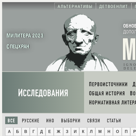
АЛЬТЕРНАТИВЫ
ДЕТВОЕНЛИТ
ОБНО
ДОПО
МИЛИТЕРА 2023
СПЕЦХРАН
IGN
DEL
ПЕРВОИСТОЧНИКИ
И
ССЛЕДОВАНИЯ
ОБЩАЯ ИСТОРИЯ
В
НОРМАТИВНАЯ ЛИТЕР
ВСЕ
РУССКИЕ
ИНО
ВЫБОРКИ
СВЯЗИ
СТАТЬИ
А
Б
В
Г
Д
Е
Ж
З
И
К
Л
М
Н
О
П
Р