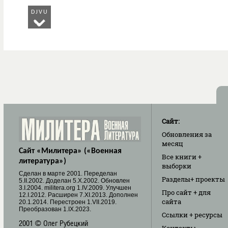
DJVU
Сайт:
Обновления
за
месяц
Сайт «Милитера» («Военная
Все книги
+
литература»)
выборки
Cделан в марте 2001. Переделан
Разделы
+ проекты
5.II.2002. Доделан 5.X.2002. Обновлен
3.I.2004. militera.org 1.IV.2009. Улучшен
Про сайт
+ для
12.I.2012. Расширен 7.XI.2013. Дополнен
сайта
20.1.2014. Перестроен 1.VII.2019.
Преобразован 1.IX.2023.
Ссылки
+ ресурсы
2001 © Олег Рубецкий