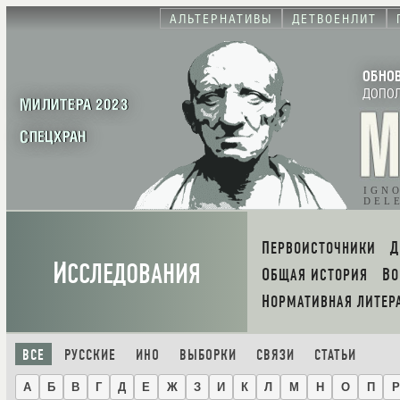
АЛЬТЕРНАТИВЫ
ДЕТВОЕНЛИТ
ОБНО
ДОПО
МИЛИТЕРА 2023
СПЕЦХРАН
IGN
DEL
ПЕРВОИСТОЧНИКИ
И
ССЛЕДОВАНИЯ
ОБЩАЯ ИСТОРИЯ
В
НОРМАТИВНАЯ ЛИТЕР
ВСЕ
РУССКИЕ
ИНО
ВЫБОРКИ
СВЯЗИ
СТАТЬИ
А
Б
В
Г
Д
Е
Ж
З
И
К
Л
М
Н
О
П
Р