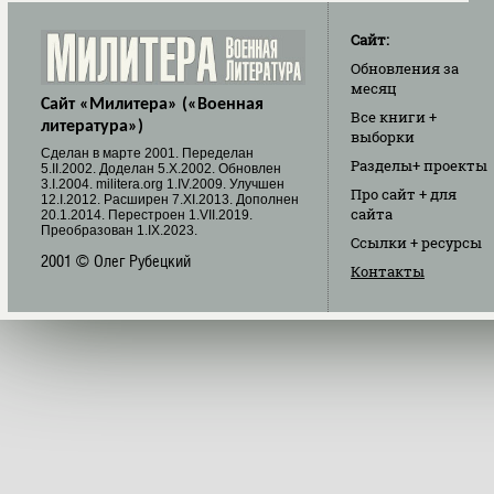
Сайт:
Обновления
за
месяц
Сайт «Милитера» («Военная
Все книги
+
литература»)
выборки
Cделан в марте 2001. Переделан
Разделы
+ проекты
5.II.2002. Доделан 5.X.2002. Обновлен
3.I.2004. militera.org 1.IV.2009. Улучшен
Про сайт
+ для
12.I.2012. Расширен 7.XI.2013. Дополнен
сайта
20.1.2014. Перестроен 1.VII.2019.
Преобразован 1.IX.2023.
Ссылки
+ ресурсы
2001 © Олег Рубецкий
Контакты