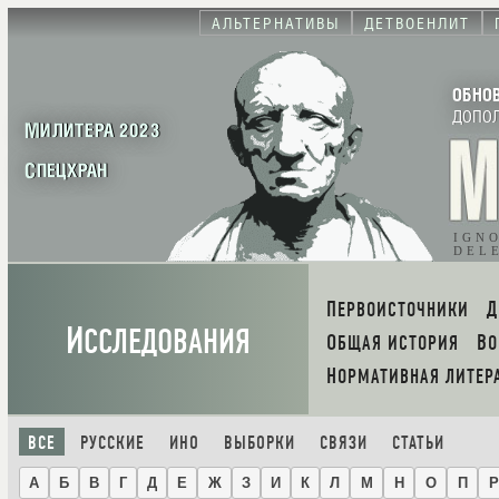
АЛЬТЕРНАТИВЫ
ДЕТВОЕНЛИТ
ОБНО
ДОПО
МИЛИТЕРА 2023
СПЕЦХРАН
IGN
DEL
ПЕРВОИСТОЧНИКИ
И
ССЛЕДОВАНИЯ
ОБЩАЯ ИСТОРИЯ
В
НОРМАТИВНАЯ ЛИТЕР
ВСЕ
РУССКИЕ
ИНО
ВЫБОРКИ
СВЯЗИ
СТАТЬИ
А
Б
В
Г
Д
Е
Ж
З
И
К
Л
М
Н
О
П
Р