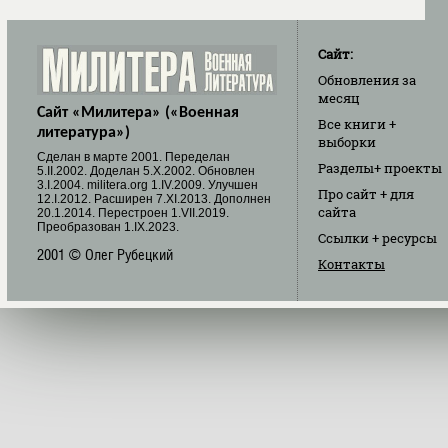
Сайт:
Обновления
за
месяц
Сайт «Милитера» («Военная
Все книги
+
литература»)
выборки
Cделан в марте 2001. Переделан
Разделы
+ проекты
5.II.2002. Доделан 5.X.2002. Обновлен
3.I.2004. militera.org 1.IV.2009. Улучшен
Про сайт
+ для
12.I.2012. Расширен 7.XI.2013. Дополнен
сайта
20.1.2014. Перестроен 1.VII.2019.
Преобразован 1.IX.2023.
Ссылки
+ ресурсы
2001 © Олег Рубецкий
Контакты