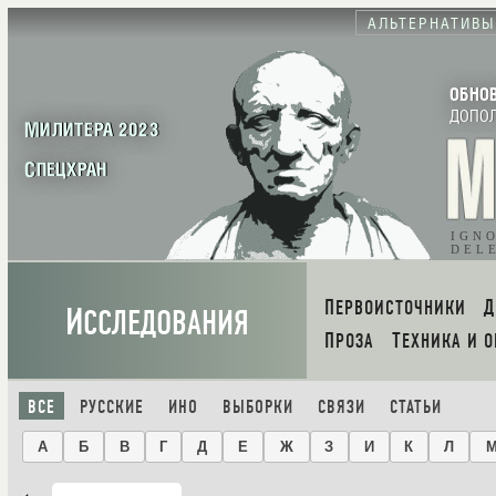
АЛЬТЕРНАТИВЫ
ОБНО
ДОПО
МИЛИТЕРА 2023
СПЕЦХРАН
IGN
DEL
ПЕРВОИСТОЧНИКИ
И
ССЛЕДОВАНИЯ
ПРОЗА
ТЕХНИКА И 
ВСЕ
РУССКИЕ
ИНО
ВЫБОРКИ
СВЯЗИ
СТАТЬИ
А
Б
В
Г
Д
Е
Ж
З
И
К
Л