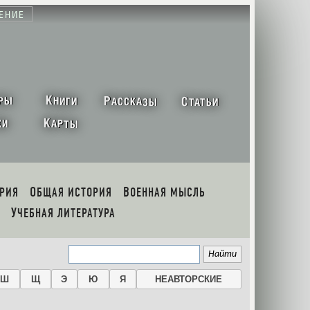
ЕНИЕ
К
Р
С
РЫ
НИГИ
АССКАЗЫ
ТАТЬИ
К
ХИ
АРТЫ
ОРИЯ
ОБЩАЯ ИСТОРИЯ
ВОЕННАЯ МЫСЛЬ
УЧЕБНАЯ ЛИТЕРАТУРА
Ш
Щ
Э
Ю
Я
НЕАВТОРСКИЕ