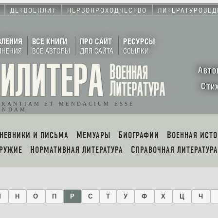
ДЕТВОЕНЛИТ
ПЕРВОПРОХОДЧЕСТВО
ЛИТЕРАТУРОВЕД
ВЛЕНИЯ
ВСЕ КНИГИ
ПРО САЙТ
РЕСУРСЫ
ЛНЕНИЯ
ВСЕ АВТОРЫ
ДЛЯ САЙТА
ССЫЛКИ
А
ВТО
С
ТИ
ORANTIAM ET MENDACIUM ESSE
ENDAM
ДНЕВНИКИ И ПИСЬМА
МЕМУАРЫ
БИОГРАФИИ
ВОЕННАЯ ИСТ
ОРУЖИЕ
НОРМАТИВНАЯ ЛИТЕРАТУРА
СПРАВОЧНАЯ ЛИТЕРАТУРА
М
Н
О
П
Р
С
Т
У
Ф
Х
Ц
Ч