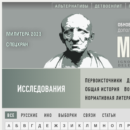
АЛЬТЕРНАТИВЫ
ДЕТВОЕНЛИТ
ОБНО
ДОПО
МИЛИТЕРА 2023
СПЕЦХРАН
IGN
DEL
ПЕРВОИСТОЧНИКИ
И
ССЛЕДОВАНИЯ
ОБЩАЯ ИСТОРИЯ
В
НОРМАТИВНАЯ ЛИТЕР
ВСЕ
РУССКИЕ
ИНО
ВЫБОРКИ
СВЯЗИ
СТАТЬИ
А
Б
В
Г
Д
Е
Ж
З
И
К
Л
М
Н
О
П
Р