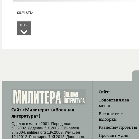
PDF
Сайт:
Обновления
за
месяц
Сайт «Милитера» («Военная
Все книги
+
литература»)
выборки
Cделан в марте 2001. Переделан
Разделы
+ проекты
5.II.2002. Доделан 5.X.2002. Обновлен
3.I.2004. militera.org 1.IV.2009. Улучшен
Про сайт
+ для
12.I.2012. Расширен 7.XI.2013. Дополнен