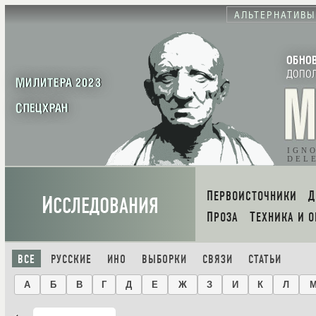
АЛЬТЕРНАТИВЫ
ОБНО
ДОПО
МИЛИТЕРА 2023
СПЕЦХРАН
IGN
DEL
ПЕРВОИСТОЧНИКИ
И
ССЛЕДОВАНИЯ
ПРОЗА
ТЕХНИКА И 
ВСЕ
РУССКИЕ
ИНО
ВЫБОРКИ
СВЯЗИ
СТАТЬИ
А
Б
В
Г
Д
Е
Ж
З
И
К
Л