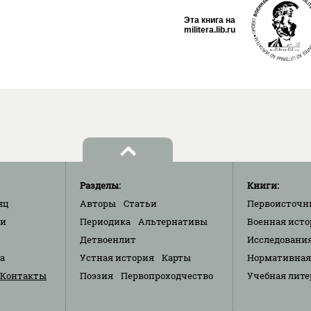
Эта книга на
militera.lib.ru
Разделы:
Книги:
яц
Авторы
Статьи
Первоисточн
ки
Периодика
Альтернативы
Военная исто
Детвоенлит
Исследовани
та
Устная история
Карты
Нормативная
Контакты
Поэзия
Первопроходчество
Учебная лите