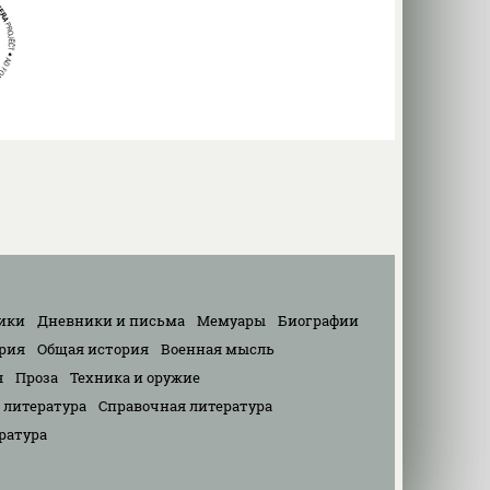
ики
Дневники и письма
Мемуары
Биографии
рия
Общая история
Военная мысль
я
Проза
Техника и оружие
 литература
Справочная литература
ратура