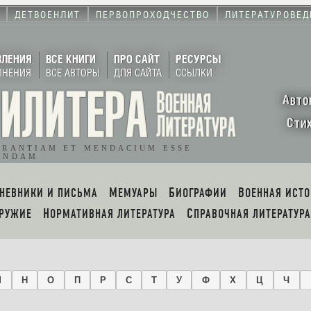
ДЕТВОЕНЛИТ
ПЕРВОПРОХОДЧЕСТВО
ЛИТЕРАТУРОВЕД
ВЛЕНИЯ
ВСЕ КНИГИ
ПРО САЙТ
РЕСУРСЫ
ЛНЕНИЯ
ВСЕ АВТОРЫ
ДЛЯ САЙТА
ССЫЛКИ
А
ВТО
С
ТИ
ORANTIAM ET MENDACIUM ESSE
ENDAM
ДНЕВНИКИ И ПИСЬМА
МЕМУАРЫ
БИОГРАФИИ
ВОЕННАЯ ИСТ
ОРУЖИЕ
НОРМАТИВНАЯ ЛИТЕРАТУРА
СПРАВОЧНАЯ ЛИТЕРАТУРА
М
Н
О
П
Р
С
Т
У
Ф
Х
Ц
Ч