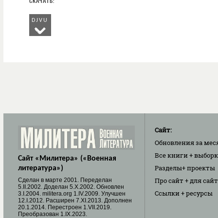
DJVU
Сайт:
Обновления
за мес
Все книги
+ выбор
Сайт «Милитера» («Военная
Разделы
+ проекты
литература»)
Про сайт
+ для сай
Cделан в марте 2001. Переделан
5.II.2002. Доделан 5.X.2002. Обновлен
Ссылки
+ ресурсы
3.I.2004. militera.org 1.IV.2009. Улучшен
12.I.2012. Расширен 7.XI.2013. Дополнен
20.1.2014. Перестроен 1.VII.2019.
Преобразован 1.IX.2023.