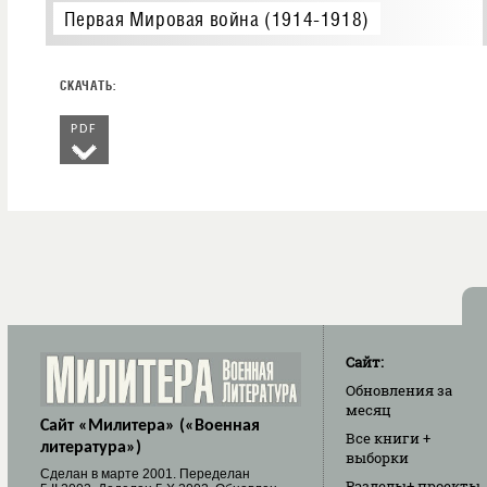
Первая Мировая война (1914-1918)
PDF
Сайт:
Обновления
за
месяц
Сайт «Милитера» («Военная
Все книги
+
литература»)
выборки
Cделан в марте 2001. Переделан
Разделы
+ проекты