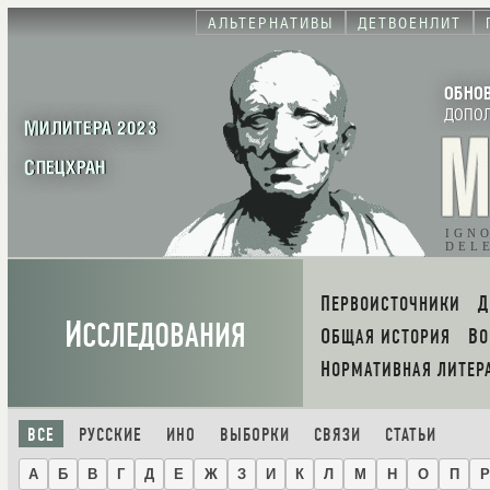
АЛЬТЕРНАТИВЫ
ДЕТВОЕНЛИТ
ОБНО
ДОПО
МИЛИТЕРА 2023
СПЕЦХРАН
IGN
DEL
ПЕРВОИСТОЧНИКИ
И
ССЛЕДОВАНИЯ
ОБЩАЯ ИСТОРИЯ
В
НОРМАТИВНАЯ ЛИТЕР
ВСЕ
РУССКИЕ
ИНО
ВЫБОРКИ
СВЯЗИ
СТАТЬИ
А
Б
В
Г
Д
Е
Ж
З
И
К
Л
М
Н
О
П
Р