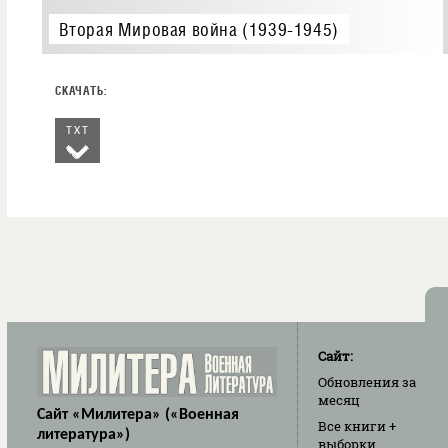
Вторая Мировая война (1939-1945)
TXT
Сайт:
Обновления
за
месяц
Сайт «Милитера» («Военная
Все книги
+
литература»)
выборки