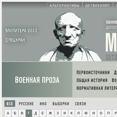
АЛЬТЕРНАТИВЫ
ДЕТВОЕНЛИТ
ОБНО
ДОПО
МИЛИТЕРА 2023
СПЕЦХРАН
IGN
DEL
ПЕРВОИСТОЧНИКИ
В
ОЕННАЯ ПРОЗА
ОБЩАЯ ИСТОРИЯ
В
НОРМАТИВНАЯ ЛИТЕР
ВСЕ
РУССКИЕ
ИНО
ВЫБОРКИ
СВЯЗИ
А
Б
В
Г
Д
Е
Ж
З
И
К
Л
М
Н
О
П
Р