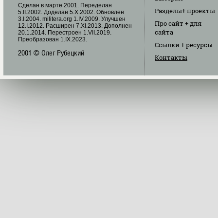
Cделан в марте 2001. Переделан
Разделы
+ проекты
5.II.2002. Доделан 5.X.2002. Обновлен
3.I.2004. militera.org 1.IV.2009. Улучшен
Про сайт
+ для
12.I.2012. Расширен 7.XI.2013. Дополнен
сайта
20.1.2014. Перестроен 1.VII.2019.
Преобразован 1.IX.2023.
Ссылки
+ ресурсы
2001 © Олег Рубецкий
Контакты