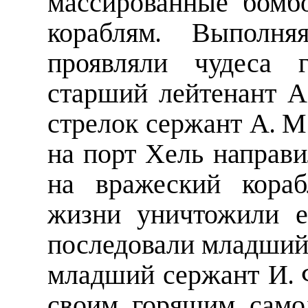
массированные бомб
кораблям. Выполня
проявляли чудеса г
старший лейтенант А
стрелок сержант А. М
на порт Хель направ
на вражеский кораб
жизни уничтожили е
последовали младший 
младший сержант И. 
своим горящим само