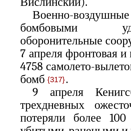
Вислинский).
Военно-воздушны
бомбовыми уд
оборонительные соору
7 апреля фронтовая и
4758 самолето-вылетов
бомб
.
{317}
9 апреля Кенигс
трехдневных ожесто
потеряли более 100
убитыми, ранеными и