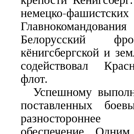
крепости Кенигсберг
немецко-фашистских
Главнокомандова
Белорусский ф
кёнигсбергской и зе
содействовал Крас
флот.
Успешному выполн
поставленных боевы
разностороннее п
обеспечение. Одним