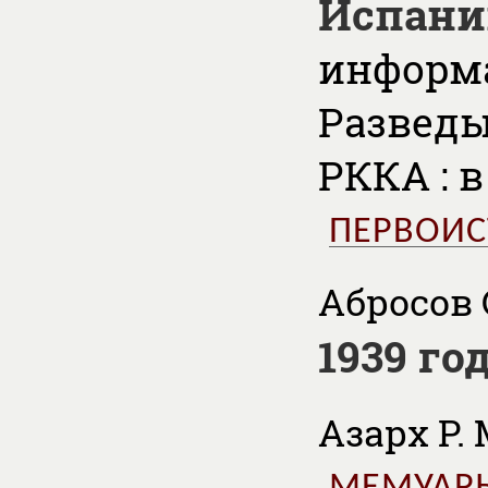
Испании
информ
Разведы
РККА : 
ПЕРВОИ
Абросов С
1939 г
Азарх Р. 