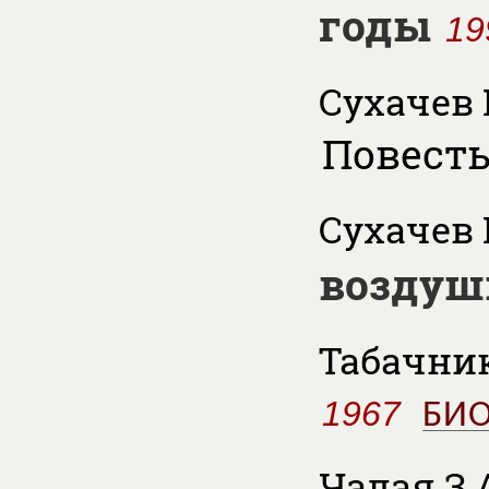
годы
19
Сухачев 
Повесть
Сухачев 
воздуш
Табачник 
1967
БИ
Чалая З.