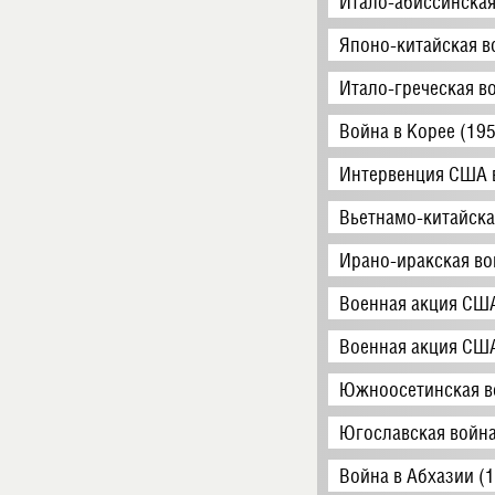
Итало-абиссинская
Японо-китайская в
Итало-греческая в
Война в Корее (19
Интервенция США 
Вьетнамо-китайска
Ирано-иракская во
Военная акция США
Военная акция США
Южноосетинская в
Югославская война
Война в Абхазии (