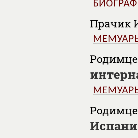
БИОГРА
Прачик И
МЕМУАР
Родимцев
интерн
МЕМУАР
Родимцев
Испани