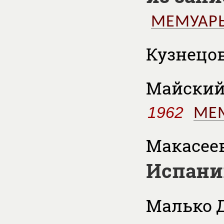
МЕМУАР
Кузнецов
Майский 
1962
МЕ
Макасеев
Испани
Малько Д