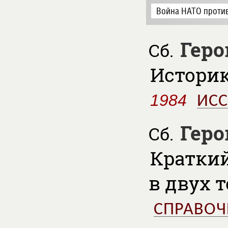
Война НАТО против
Геро
Сб.
Историк
1984
ИС
Геро
Сб.
Краткий
в двух 
СПРАВОЧ