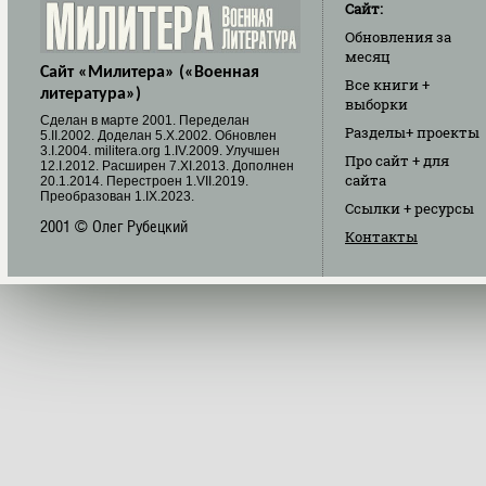
Сайт:
Обновления
за
месяц
Сайт «Милитера» («Военная
Все книги
+
литература»)
выборки
Cделан в марте 2001. Переделан
Разделы
+ проекты
5.II.2002. Доделан 5.X.2002. Обновлен
3.I.2004. militera.org 1.IV.2009. Улучшен
Про сайт
+ для
12.I.2012. Расширен 7.XI.2013. Дополнен
сайта
20.1.2014. Перестроен 1.VII.2019.
Преобразован 1.IX.2023.
Ссылки
+ ресурсы
2001 © Олег Рубецкий
Контакты