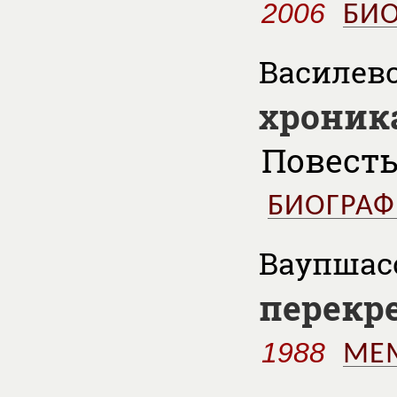
2006
БИ
Василевс
хроника
Повест
БИОГРА
Ваупшасо
перекр
1988
МЕ