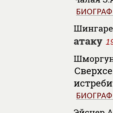
БИОГРА
Шингарев
атаку
1
Шморгун 
Сверхсе
истреби
БИОГРА
Эйснер А.