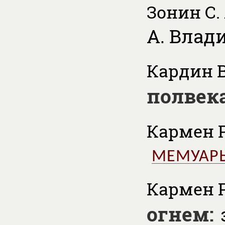
Зонин С. 
А. Влад
Кардин 
полвек
Кармен Р.
МЕМУАР
Кармен Р
огнем: