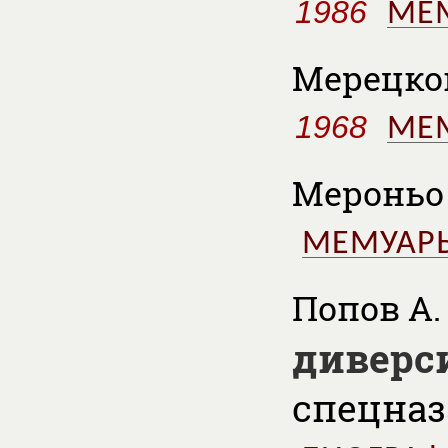
1986
МЕ
Мерецков
1968
МЕ
Мероньо 
МЕМУАР
Попов А. 
диверс
спецназ