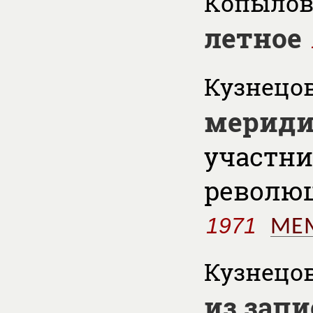
Копылов 
летное
Кузнецов 
мериди
участни
револю
1971
МЕ
Кузнецов 
из зап