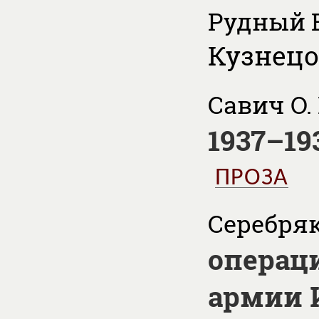
Рудный В
Кузнецов
Савич О. 
1937–19
ПРОЗА
Серебряк
операц
армии 