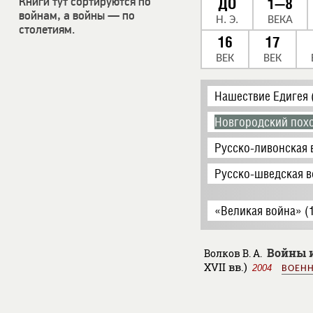
Книги тут сортируются по
ДО
1—8
войнам, а войны — по
Н. Э.
ВЕКА
столетиям.
16
17
ВЕК
ВЕК
Нашествие Едигея 
Новгородский поход
Русско-ливонская 
Русско-шведская в
«Великая война» (
Войны и
Волков В. А.
XVII вв.)
2004
ВОЕНН