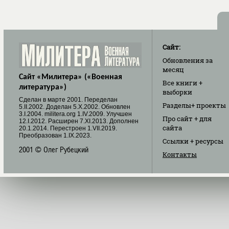
Сайт:
Обновления
за
месяц
Сайт «Милитера» («Военная
Все книги
+
литература»)
выборки
Cделан в марте 2001. Переделан
Разделы
+ проекты
5.II.2002. Доделан 5.X.2002. Обновлен
3.I.2004. militera.org 1.IV.2009. Улучшен
Про сайт
+ для
12.I.2012. Расширен 7.XI.2013. Дополнен
сайта
20.1.2014. Перестроен 1.VII.2019.
Преобразован 1.IX.2023.
Ссылки
+ ресурсы
2001 © Олег Рубецкий
Контакты