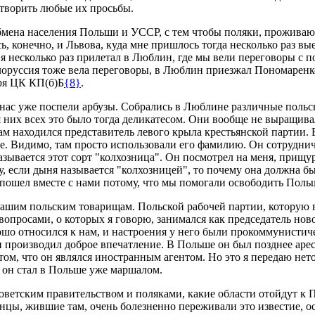
етворить любые их просьбы.
 обмена населения Польши и УССР, с тем чтобы поляки, прожива
 конечно, и Львова, куда мне пришлось тогда несколько раз вы
я несколько раз прилетал в Люблин, где мы вели переговоры с 
елоруссия тоже вела переговоры, в Люблин приезжал Пономаренко
ря ЦК КП(б)Б
{8}
.
у нас уже поспели арбузы. Собрались в Люблине различные польс
ля них всех это было тогда деликатесом. Они вообще не выращив
м находился представитель левого крыла крестьянской партии. 
ме. Видимо, там просто использовали его фамилию. Он сотруднича
зывается этот сорт "колхозница". Он посмотрел на меня, прищури
у, если дыня называется "колхозницей", то почему она должна б
 пошел вместе с нами потому, что мы помогали освободить Поль
ашим польским товарищам. Польской рабочей партии, которую во
вопросами, о которых я говорю, занимался как председатель но
ошо относился к нам, и настроения у него были прокоммунистич
он производил доброе впечатление. В Польше он был позднее арес
 том, что он являлся иностранным агентом. Но это я передаю не
 он стал в Польше уже маршалом.
ветским правительством и поляками, какие области отойдут к П
нцы, жившие там, очень болезненно переживали это известие, 