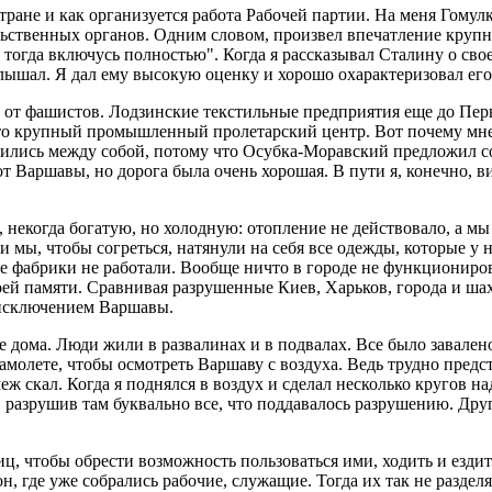
тране и как организуется работа Рабочей партии. На меня Гомул
тельственных органов. Одним словом, произвел впечатление круп
, тогда включусь полностью". Когда я рассказывал Сталину о сво
слышал. Я дал ему высокую оценку и хорошо охарактеризовал ег
а от фашистов. Лодзинские текстильные предприятия еще до Пе
то крупный промышленный пролетарский центр. Вот почему мне хо
ились между собой, потому что Осубка-Моравский предложил со 
т Варшавы, но дорога была очень хорошая. В пути я, конечно, 
 некогда богатую, но холодную: отопление не действовало, а мы
 и мы, чтобы согреться, натянули на себя все одежды, которые 
е фабрики не работали. Вообще ничто в городе не функциониров
 моей памяти. Сравнивая разрушенные Киев, Харьков, города и ш
а исключением Варшавы.
 дома. Люди жили в развалинах и в подвалах. Все было завален
самолете, чтобы осмотреть Варшаву с воздуха. Ведь трудно предс
еж скал. Когда я поднялся в воздух и сделал несколько кругов н
, разрушив там буквально все, что поддавалось разрушению. Дру
ц, чтобы обрести возможность пользоваться ими, ходить и ездит
 где уже собрались рабочие, служащие. Тогда их так не разделя