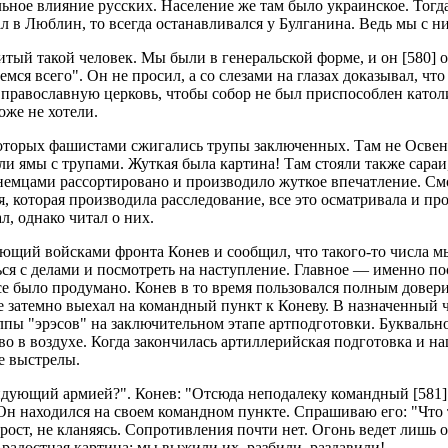
льное влияние русских. Население же там было украинское. Тог
л в Люблин, то всегда останавливался у Булганина. Ведь мы с н
итый такой человек. Мы были в генеральской форме, и он
[580]
о
 всего". Он не просил, а со слезами на глазах доказывал, что 
 православную церковь, чтобы собор не был приспособлен катол
оже не хотели.
 которых фашистами сжигались трупы заключенных. Там не Освен
али ямы с трупами. Жуткая была картина! Там стояли также сара
немцами рассортировано и производило жуткое впечатление. Смо
я, которая производила расследование, все это осматривала и пр
, однако читал о них.
ющий войсками фронта Конев и сообщил, что такого-то числа м
ся с делами и посмотреть на наступление. Главное — именно посм
се было продумано. Конев в то время пользовался полным довер
затемно выехал на командный пункт к Коневу. В назначенный час
пы "эрэсов" на заключительном этапе артподготовки. Буквально
тво в воздухе. Когда закончилась артиллерийская подготовка и 
е выстрелы.
мандующий армией?". Конев: "Отсюда неподалеку командный
[581]
Он находился на своем командном пункте. Спрашиваю его: "Что 
ост, не кланяясь. Сопротивления почти нет. Огонь ведет лишь од
, радостная картина: мы выжили их, разбили, раздавили!