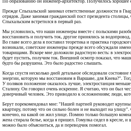
По образованию он инженер-архитектор. Получилось хорошее с
Прежде Спыхальский занимал ответственные должности в Гва
отрядов. Даже занимая гражданский пост президента столицы
Спыхальским встретился в первый раз.
Мы условились, что наши инженеры вместе с польскими разобью
восстановить и получить ток, другие принялись за водопровод,
Во главе всего дела я поставил теоретика и практика городск
возникали, советские инженеры прежде всего обсуждали именн
товарищами. Вскоре мне доложили радостную весть: в электрос
будет пустить, получим ток. Внешний осмотр показал, что маш
будто бы разрушена. Это было радостно слышать.
Когда спустя несколько дней детальное обследовали состояние
энергии, которую мы восстановим в Варшаве, для Киева?". Тогд
У поляков положение оказалось лучше, электростанция меньше 
Сталину. Он говорил очень искренне. Я считаю, что он был че
доверчивый человек. Это приводило к осложнениям; люди, кото
Берут порекомендовал мне: "Нашей партией руководит крупный 
квартиру, потому что он сильно болен и не выходит на улицу"
конечно, на какой он жил улице. Помню только большую комн
жена стирала белье, когда я пришел. Гомулка сидел в кресле, 
можно было объясниться, да и переводчик помогал.