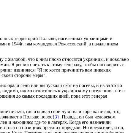
осточных территорий Польши, населенных украинцами и
ами в 1944г. там командовал Рокоссовский, а начальником
у с жалобой, что к ним плохо относятся украинцы, и довольно
мии. Я решил поехать к этому генералу, чтобы поговорить с
ерлинг извинялся: "Я не хотел причинить вам никаких
 своей стороны меры".
но брали сено или выпускали скот на посевы, и из-за этого
, видимо, плохо относились к украинскому населению, а те в
ошения до самых последних дней, пока этот генерал
не письма, где изливал свои чувства и горечь: писал, что,
держивает в Польше новое
{3}
. Правда, он был человеком
лен и находился где-то в лагерях. Когда его назначили
 стоял на позициях прежних порядков. Но время идет, и он,
жали в Киев. Некоторые из них, переходившие линию фронта,