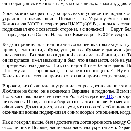
они обращались именно к нам, мы старались, как могли, удовл
У нас возник как раз тогда вопрос, какой установить порядок
украинцы, проживающие в Польше, — на Украину. Это касалось,
Комиссаров УССР и секретарем ЦК КП(б)У. В данном качестве 
подписывал его с советской стороны, а с польской — Берут. Б
— председателя Совета Народных Комиссаров БССР и секрета
Когда я прилетел для подписания соглашения, стоял август, и 
привез, в частности, арбузы, угощал их арбузами и дынями. Д
впечатление. Вспоминаю в данной связи смешной инцидент. Та
он из кулаков, имел мельницу и был, что называется, себе на у
я предложил ему дыню: "Вот, господин Витое, берите дыню. На
"Почему же, — спрашивает, — она не красного цвета?". Ну и н
Конечно, он выступал против колхозов и против социализма, а
Впрочем, это были уже внутренние вопросы, относившиеся к н
Люблине не было, он находился в Варшаве, в подполье. Всеми 
Польского был назначен генерал Роля-Жимерский
{11}
. Он хор
не имелось. Правда, потом бедняга оказался в опале. На меня 
обвинялся. До меня доходили слухи, что его якобы обвинили в
окончании войны поддерживал с ним добрые отношения, когда
Как я говорил выше, была достигнута договоренность между Со
отходивших к Польше, часть была населена украинцами. Украи