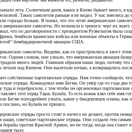
начало лета. Солнечным днем, каких в Киеве бывает много, я вд
елизной. Таких самолетов раньше я не видел. У нас имелись д
ыли гораздо больше. Я понял, что это летят американские самол
это американские самолеты. Но возникла и тревога: черт их знает
знал, что по договоренности с президентом Рузвельтом была соз
фрики, бомбили вражеские войска или военные объекты в Герман
работой" бомбардировочной авиации США.
иканские самолеты. Видимо, как-то пристроились в хвост этим
ое. Одним словом, они узнали, что американская авиация базиру
страдало много людей. Главным образом наши люди, потому что
ы летали над Киевом. Они вылетали ночью, а возвращались посл
ают собственные партизанские отряды. Нам точно сообщили, чт
ские отряды. Командовал ими Бегма. Он умер где-то года два т
ну туда и перебросили, с тем чтобы он организовал партизанские
лавляет этот отряд Тарас Бульба. То есть вожак взял себе имя г
и Бегме поподробнее узнать, какие у бандеровцев планы, как о
о послано, но Бульба не пришел.
ндеровские отряды просто стоят и ничего не делают, против немц
 наши, советские партизанские отряды. Они создали тем самым 
 борьбы против Красной Армии, но не тогда, когда она станет н
 нашем тылу.