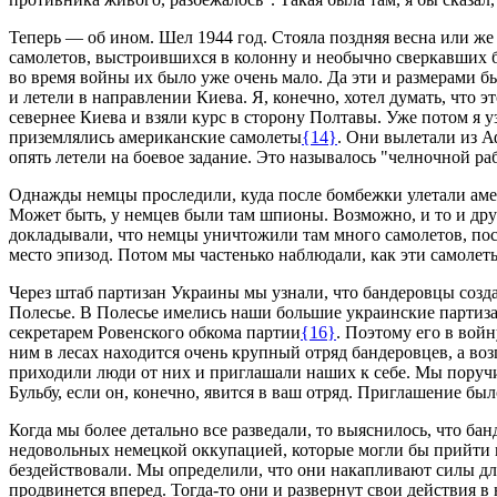
Теперь — об ином. Шел 1944 год. Стояла поздняя весна или же 
самолетов, выстроившихся в колонну и необычно сверкавших б
во время войны их было уже очень мало. Да эти и размерами б
и летели в направлении Киева. Я, конечно, хотел думать, что 
севернее Киева и взяли курс в сторону Полтавы. Уже потом я у
приземлялись американские самолеты
{14}
. Они вылетали из А
опять летели на боевое задание. Это называлось "челночной 
Однажды немцы проследили, куда после бомбежки улетали амер
Может быть, у немцев были там шпионы. Возможно, и то и друг
докладывали, что немцы уничтожили там много самолетов, по
место эпизод. Потом мы частенько наблюдали, как эти самолет
Через штаб партизан Украины мы узнали, что бандеровцы созд
Полесье. В Полесье имелись наши большие украинские партизан
секретарем Ровенского обкома партии
{16}
. Поэтому его в вой
ним в лесах находится очень крупный отряд бандеровцев, а возг
приходили люди от них и приглашали наших к себе. Мы поручил
Бульбу, если он, конечно, явится в ваш отряд. Приглашение был
Когда мы более детально все разведали, то выяснилось, что ба
недовольных немецкой оккупацией, которые могли бы прийти в
бездействовали. Мы определили, что они накапливают силы для
продвинется вперед. Тогда-то они и развернут свои действия в