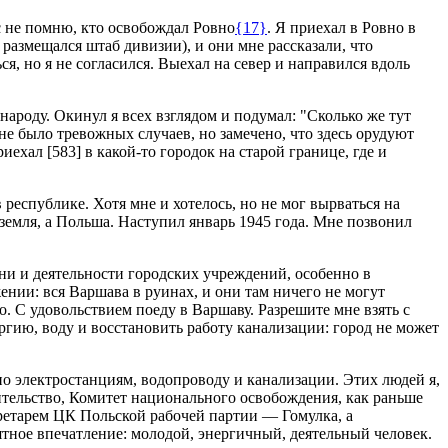
с не помню, кто освобождал Ровно
{17}
. Я приехал в Ровно в
размещался штаб дивизии), и они мне рассказали, что
я, но я не согласился. Выехал на север и направился вдоль
ароду. Окинул я всех взглядом и подумал: "Сколько же тут
не было тревожных случаев, но замечено, что здесь орудуют
Приехал
[583]
в какой-то городок на старой границе, где и
 республике. Хотя мне и хотелось, но не мог вырваться на
 земля, а Польша. Наступил январь 1945 года. Мне позвонил
ни и деятельности городских учреждений, особенно в
нии: вся Варшава в руинах, и они там ничего не могут
 С удовольствием поеду в Варшаву. Разрешите мне взять с
гию, воду и восстановить работу канализации: город не может
по электростанциям, водопроводу и канализации. Этих людей я,
авительство, Комитет национального освобождения, как раньше
ретарем ЦК Польской рабочей партии — Гомулка, а
ятное впечатление: молодой, энергичный, деятельный человек.