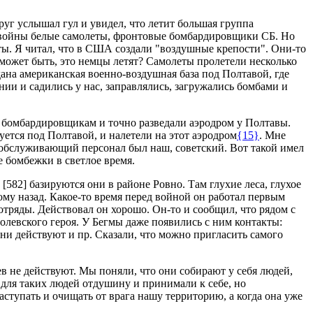
руг услышал гул и увидел, что летит большая группа
о войны белые самолеты, фронтовые бомбардировщики СБ. Но
еты. Я читал, что в США создали "воздушные крепости". Они-то
, может быть, это немцы летят? Самолеты пролетели несколько
дана американская военно-воздушная база под Полтавой, где
ии и садились у нас, заправлялись, загружались бомбами и
 бомбардировщикам и точно разведали аэродром у Полтавы.
ется под Полтавой, и налетели на этот аэродром
{15}
. Мне
 обслуживающий персонал был наш, советский. Вот такой имел
е бомбежки в светлое время.
о
[582]
базируются они в районе Ровно. Там глухие леса, глухое
ому назад. Какое-то время перед войной он работал первым
 отряды. Действовал он хорошо. Он-то и сообщил, что рядом с
оголевского героя. У Бегмы даже появились с ним контакты:
ни действуют и пр. Сказали, что можно пригласить самого
ев не действуют. Мы поняли, что они собирают у себя людей,
для таких людей отдушину и принимали к себе, но
аступать и очищать от врага нашу территорию, а когда она уже