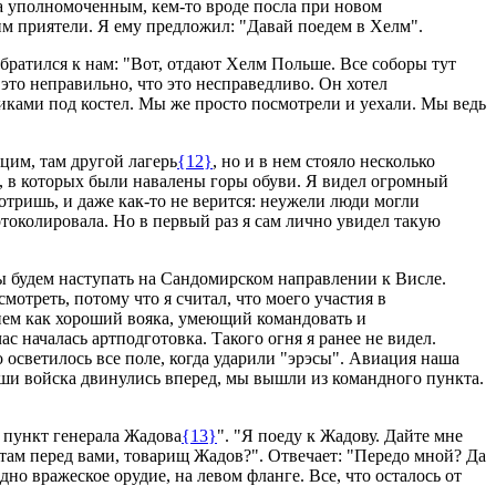
да уполномоченным, кем-то вроде посла при новом
им приятели. Я ему предложил: "Давай поедем в Хелм".
братился к нам: "Вот, отдают Хелм Польше. Все соборы тут
это неправильно, что это несправедливо. Он хотел
иками под костел. Мы же просто посмотрели и уехали. Мы ведь
цим, там другой лагерь
{12}
, но и в нем стояло несколько
и, в которых были навалены горы обуви. Я видел огромный
тришь, и даже как-то не верится: неужели люди могли
отоколировала. Но в первый раз я сам лично увидел такую
ы будем наступать на Сандомирском направлении к Висле.
отреть, потому что я считал, что моего участия в
ием как хороший вояка, умеющий командовать и
 началась артподготовка. Такого огня я ранее не видел.
 осветилось все поле, когда ударили "эрэсы". Авиация наша
наши войска двинулись вперед, мы вышли из командного пункта.
пункт генерала Жадова
{13}
". "Я поеду к Жадову. Дайте мне
там перед вами, товарищ Жадов?". Отвечает: "Передо мной? Да
но вражеское орудие, на левом фланге. Все, что осталось от