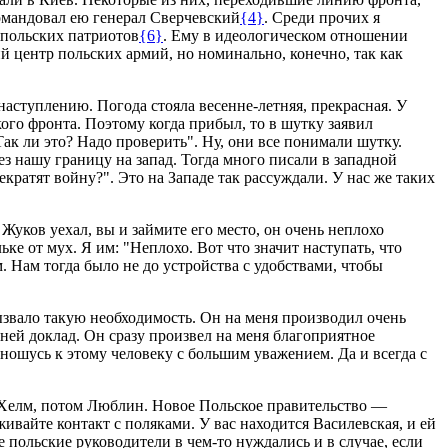
Командовал ею генерал Сверчевский
{4}
. Среди прочих я
 польских патриотов
{6}
. Ему в идеологическом отношении
й центр польских армий, но номинально, конечно, так как
наступлению. Погода стояла весенне-летняя, прекрасная. У
ого фронта. Поэтому когда прибыл, то в шутку заявил
к ли это? Надо проверить". Ну, они все понимали шутку.
ез нашу границу на запад. Тогда много писали в западной
кратят войну?". Это на Западе так рассуждали. У нас же таких
Жуков уехал, вы и займите его место, он очень неплохо
ке от мух. Я им: "Неплохо. Вот что значит наступать, что
. Нам тогда было не до устройства с удобствами, чтобы
ызвало такую необходимость. Он на меня производил очень
 ней доклад. Он сразу произвел на меня благоприятное
ношусь к этому человеку с большим уважением. Да и всегда с
. Хелм, потом Люблин. Новое Польское правительство —
айте контакт с поляками. У вас находится Василевская, и ей
е польские руководители в чем-то нуждались и в случае, если