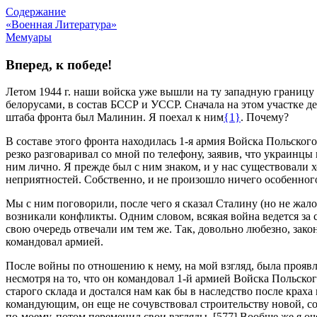
Содержание
«Военная Литература»
Мемуары
Вперед, к победе!
Летом 1944 г. наши войска уже вышли на ту западную границу
белорусами, в состав БССР и УССР. Сначала на этом участке де
штаба фронта был Малинин. Я поехал к ним
{1}
. Почему?
В составе этого фронта находилась 1-я армия Войска Польского
резко разговаривал со мной по телефону, заявив, что украинц
ним лично. Я прежде был с ним знаком, и у нас существовали 
неприятностей. Собственно, и не произошло ничего особенног
Мы с ним поговорили, после чего я сказал Сталину (но не жало
возникали конфликты. Одним словом, всякая война ведется за 
свою очередь отвечали им тем же. Так, довольно любезно, зак
командовал армией.
После войны по отношению к нему, на мой взгляд, была проявле
несмотря на то, что он командовал 1-й армией Войска Польско
старого склада и достался нам как бы в наследство после краха
командующим, он еще не сочувствовал строительству новой, с
по-моему, потом переменил свои взгляды.
[577]
Вообще же я оче