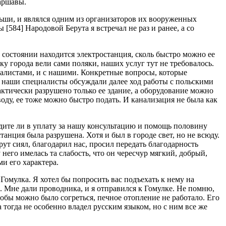
аршавы.
ши, и являлся одним из организаторов их вооруженных
ды
[584]
Народовой Берута я встречал не раз и ранее, а со
 состоянии находится электростанция, сколь быстро можно ее
ку города вели сами поляки, наших услуг тут не требовалось.
циалистами, и с нашими. Конкретные вопросы, которые
 наши специалисты обсуждали далее ход работы с польскими
актически разрушено только ее здание, а оборудование можно
оду, ее тоже можно быстро подать. И канализация не была как
адите ли в уплату за нашу консультацию и помощь половину
танция была разрушена. Хотя и был в городе свет, но не всюду.
ут сиял, благодарил нас, просил передать благодарность
его имелась та слабость, что он чересчур мягкий, добрый,
и его характера.
омулка. Я хотел бы попросить вас подъехать к нему на
. Мне дали проводника, и я отправился к Гомулке. Не помню,
тобы можно было согреться, печное отопление не работало. Его
 тогда не особенно владел русским языком, но с ним все же