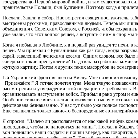
государства до Первой мировой войны, и там существовало си
правительстве Польши, был Булганин. Поэтому когда я прилета
Поехали. Зашли в собор. Нас встретил священнослужитель, заб
выстроены русскими, православными людьми. Теперь мы лишаемся
объединения с Советским Союзом, с Россией, чтобы сохранить
уже знали, что этот вопрос решен, а вступать с ним в спор мы т
Когда я побывал в Люблине, я в первый раз увидел те печи, в
печей. Мы приехали с Булганиным как раз тогда, когда разрыв
сарай, заваленный женскими косами. Одним словом, все было 
совершать такие преступления? Тогда как раз работала комисси
жуткую картину. Потом я других таких мясорубок не осматривал
1-й Украинский фронт вышел на Вислу. Мне позвонил команду
"Приезжайте!" Я тотчас полетел туда. Меня тянуло познакомить
рассмотрении и утверждении этой операции не требовалось. В
организовывать наступление войск. Прибыл я рано утром и еще 
Особенно сильное впечатление произвели на меня массовые зал
действовала безнаказанно. У нас тут было уже полное господс
Еще слышались только какие-то беспорядочные артиллерийски
Я спросил: "Далеко ли располагается от нас какой-нибудь ко
проводника, чтобы не напороться на мины". Поехал к Жадову. 
вон поднялись наши солдаты и пошли вперед, как говорится, в р
противника живого, разбежалось". Такая была там, я бы сказал