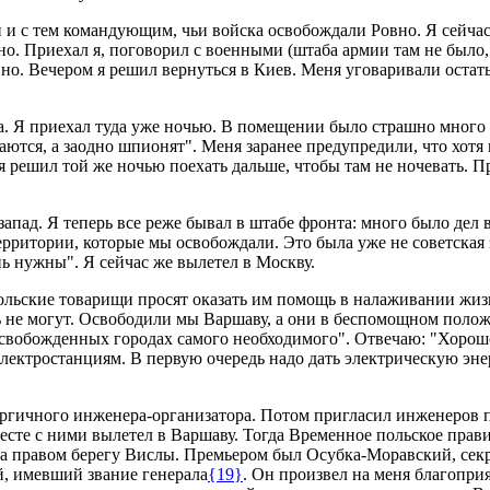
й и с тем командующим, чьи войска освобождали Ровно. Я сейча
о. Приехал я, поговорил с военными (штаба армии там не было, 
о. Вечером я решил вернуться в Киев. Меня уговаривали остатьс
а. Я приехал туда уже ночью. В помещении было страшно много н
ются, а заодно шпионят". Меня заранее предупредили, что хотя 
 я решил той же ночью поехать дальше, чтобы там не ночевать. 
апад. Я теперь все реже бывал в штабе фронта: много было дел в
территории, которые мы освобождали. Это была уже не советская
ь нужны". Я сейчас же вылетел в Москву.
ольские товарищи просят оказать им помощь в налаживании жиз
 не могут. Освободили мы Варшаву, а они в беспомощном положе
освобожденных городах самого необходимого". Отвечаю: "Хорошо.
ектростанциям. В первую очередь надо дать электрическую энер
нергичного инженера-организатора. Потом пригласил инженеров 
 вместе с ними вылетел в Варшаву. Тогда Временное польское пр
на правом берегу Вислы. Премьером был Осубка-Моравский, сек
й, имевший звание генерала
{19}
. Он произвел на меня благопри