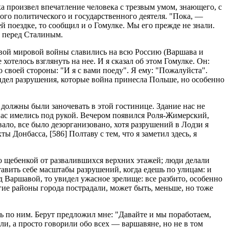
ка произвел впечатление человека с трезвым умом, знающего, с
ного политического и государственного деятеля. "Пока, —
ей поездке, то сообщил и о Гомулке. Мы его прежде не знали.
о перед Сталиным.
рвой мировой войны славились на всю Россию (Варшава и
телось взглянуть на нее. И я сказал об этом Гомулке. Он:
своей стороны: "И я с вами поеду". Я ему: "Пожалуйста".
видел разрушения, которые война принесла Польше, но особенно
 должны были заночевать в этой гостинице. Здание нас не
у нас имелись под рукой. Вечером появился Роля-Жимерский,
ало, все было дезорганизовано, хотя разрушений в Лодзи я
ахты Донбасса,
[586]
Полтаву с тем, что я заметил здесь, я
о щебенкой от развалившихся верхних этажей; люди делали
тавить себе масштабы разрушений, когда едешь по улицам: и
ад Варшавой, то увидел ужасное зрелище: все разбито, особенно
гие районы города пострадали, может быть, меньше, но тоже
ь по ним. Берут предложил мне: "Давайте и мы поработаем,
ли, а просто говорили обо всех — варшавяне, но не в том