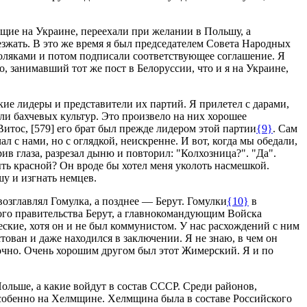
ющие на Украине, переехали при желании в Польшу, а
езжать. В это же время я был председателем Совета Народных
поляками и потом подписали соответствующее соглашение. Я
, занимавший тот же пост в Белоруссии, что и я на Украине,
кие лидеры и представители их партий. Я прилетел с дарами,
али бахчевых культур. Это произвело на них хорошее
Витос,
[579]
его брат был прежде лидером этой партии
{9}
. Сам
л с нами, но с оглядкой, неискренне. И вот, когда мы обедали,
в глаза, разрезал дыню и повторил: "Колхозница?". "Да".
ыть красной? Он вроде бы хотел меня уколоть насмешкой.
шу и изгнать немцев.
зглавлял Гомулка, а позднее — Берут. Гомулки
{10}
в
вого правительства Берут, а главнокомандующим Войска
еские, хотя он и не был коммунистом. У нас расхождений с ним
тован и даже находился в заключении. Я не знаю, в чем он
точно. Очень хорошим другом был этот Жимерский. Я и по
ольше, а какие войдут в состав СССР. Среди районов,
особенно на Хелмщине. Хелмщина была в составе Российского