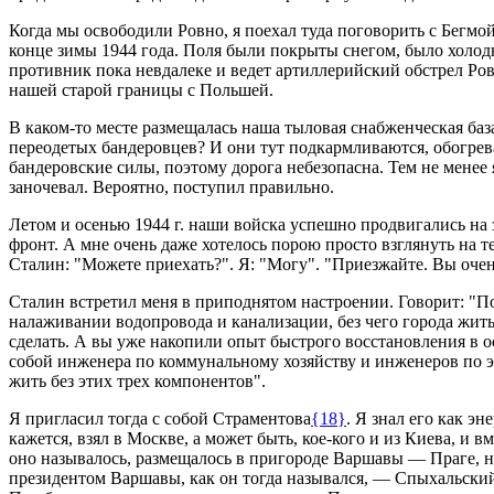
Когда мы освободили Ровно, я поехал туда поговорить с Бегмо
конце зимы 1944 года. Поля были покрыты снегом, было холодн
противник пока невдалеке и ведет артиллерийский обстрел Ровн
нашей старой границы с Польшей.
В каком-то месте размещалась наша тыловая снабженческая баз
переодетых бандеровцев? И они тут подкармливаются, обогрева
бандеровские силы, поэтому дорога небезопасна. Тем не менее
заночевал. Вероятно, поступил правильно.
Летом и осенью 1944 г. наши войска успешно продвигались на з
фронт. А мне очень даже хотелось порою просто взглянуть на 
Сталин: "Можете приехать?". Я: "Могу". "Приезжайте. Вы очен
Сталин встретил меня в приподнятом настроении. Говорит: "П
налаживании водопровода и канализации, без чего города жить
сделать. А вы уже накопили опыт быстрого восстановления в 
собой инженера по коммунальному хозяйству и инженеров по эл
жить без этих трех компонентов".
Я пригласил тогда с собой Страментова
{18}
. Я знал его как э
кажется, взял в Москве, а может быть, кое-кого и из Киева, и
оно называлось, размещалось в пригороде Варшавы — Праге, 
президентом Варшавы, как он тогда назывался, — Спыхальски