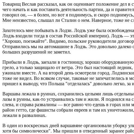
Товарищ Веслав рассказал, как он оценивает положение дел в с
чего начать и как поставить деятельность партии, да и прави
говорил он, — я болен, но вот я поднимусь, и скоро поднимусь
Мне неизвестно, слышал ли Сталин о нем. Наверное, тоже не 
Захотелось мне побывать в Лодзи. Лодзь уже была освобожден
Лодзь входили тогда в состав Российской империи). Лодзь — э
"Хорошо, поезжайте". Видимо, польские руководители договор
Отправились мы на автомашине в Лодзь. Это довольно далеко о
больших разрушений не заметил.
Прибыли в Лодзь, заехали в гостиницу, хорошо оборудованную,
грело, а только защищало от ветра. Это был настоящий ледник,
ужинали вместе. А на второй день осмотрели город. Лодзински
тоже не видел. Во всяком случае, таковые не запечатлелись в
пришел к выводу, что Польша "отделалась" довольно легко, з
Варшава лежала в руинах, сохранились целыми лишь отдельные
лазы в руины, как-то устраивались там и жили. Я поднялся на 
слева, и справа развалины — все равно что едешь в горах или м
район гетто, где фашисты собрали евреев и там их уничтожили
лежали в развалинах.
В один из воскресных дней варшавяне организовали уборку ули
хотя бы символически". Мы пришли в отведенный заранее район,