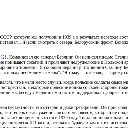
 СССР, которую мы получили в 1939 г. в результате перехода в
йствовал 1-й (если смотреть с севера) Белорусский фронт. Войск
{2}
. Командовал ею генерал Берлинг. Он написал письмо Сталин
ы не понимают событий и проявляют недружелюбие к Польской ар
хорошие отношения. Я сообщил Берлингу, что звонил Сталину. Б
о, я приму необходимые меры". "Я тоже, — отвечаю, — приму со
вался), что имели место случаи, когда польские солдаты самоволь
счет крестьян. Некоторые польские воины со своей стороны тоже
ончили мы беседу с Берлингом и потом поддерживали добрые отн
на бестактность: его оттерли и даже третировали. Он присылал м
го, его теперь незаслуженно считают человеком, который не под
 польских вооруженных сил в 1939 году. Тогда он попал к нам в п
оциалистической Польши, оставался буржуазным интеллигентом и
нь часто встречался с польскими товарищами, когда они приез