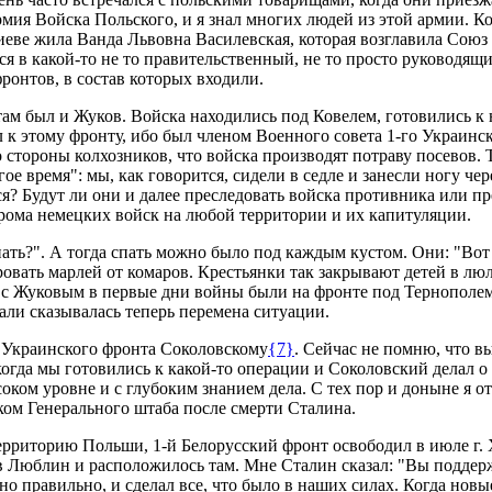
армия Войска Польского, и я знал многих людей из этой армии. 
Киеве жила Ванда Львовна Василевская, которая возглавила Союз
я в какой-то не то правительственный, не то просто руководящи
онтов, в состав которых входили.
 там был и Жуков. Войска находились под Ковелем, готовились к 
 к этому фронту, ибо был членом Военного совета 1-го Украинск
ороны колхозников, что войска производят потраву посевов. Та
ое время": мы, как говорится, сидели в седле и занесли ногу чер
я? Будут ли они и далее преследовать войска противника или пре
грома немецких войск на любой территории и их капитуляции.
ать?". А тогда спать можно было под каждым кустом. Они: "Вот 
овать марлей от комаров. Крестьянки так закрывают детей в люль
мы с Жуковым в первые дни войны были на фронте под Тернополем
али сказывалась теперь перемена ситуации.
Украинского фронта Соколовскому
{7}
. Сейчас не помню, что в
 когда мы готовились к какой-то операции и Соколовский делал о
ом уровне и с глубоким знанием дела. С тех пор и доныне я от
ком Генерального штаба после смерти Сталина.
территорию Польши, 1-й Белорусский фронт освободил в июле г
Люблин и расположилось там. Мне Сталин сказал: "Вы поддержив
но правильно, и сделал все, что было в наших силах. Когда новы