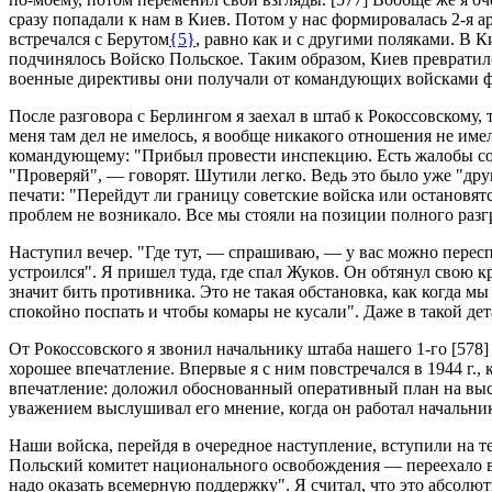
сразу попадали к нам в Киев. Потом у нас формировалась 2-я 
встречался с Берутом
{5}
, равно как и с другими поляками. В 
подчинялось Войско Польское. Таким образом, Киев превратилс
военные директивы они получали от командующих войсками фр
После разговора с Берлингом я заехал в штаб к Рокоссовскому,
меня там дел не имелось, я вообще никакого отношения не имел
командующему: "Прибыл провести инспекцию. Есть жалобы со ст
"Проверяй", — говорят. Шутили легко. Ведь это было уже "друг
печати: "Перейдут ли границу советские войска или остановятс
проблем не возникало. Все мы стояли на позиции полного раз
Наступил вечер. "Где тут, — спрашиваю, — у вас можно пересп
устроился". Я пришел туда, где спал Жуков. Он обтянул свою кр
значит бить противника. Это не такая обстановка, как когда 
спокойно поспать и чтобы комары не кусали". Даже в такой дет
От Рокоссовского я звонил начальнику штаба нашего 1-го
[578]
хорошее впечатление. Впервые я с ним повстречался в 1944 г.,
впечатление: доложил обоснованный оперативный план на высок
уважением выслушивал его мнение, когда он работал начальни
Наши войска, перейдя в очередное наступление, вступили на 
Польский комитет национального освобождения — переехало в 
надо оказать всемерную поддержку". Я считал, что это абсолют