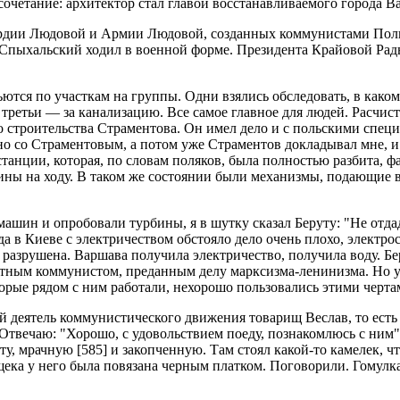
очетание: архитектор стал главой восстанавливаемого города В
рдии Людовой и Армии Людовой, созданных коммунистами Поль
, Спыхальский ходил в военной форме. Президента Крайовой Ра
тся по участкам на группы. Одни взялись обследовать, в каком
 третьи — за канализацию. Все самое главное для людей. Расчист
ого строительства Страментова. Он имел дело и с польскими спе
о со Страментовым, а потом уже Страментов докладывал мне, и
танции, которая, по словам поляков, была полностью разбита, ф
ины на ходу. В таком же состоянии были механизмы, подающие в
 машин и опробовали турбины, я в шутку сказал Беруту: "Не отд
а в Киеве с электричеством обстояло дело очень плохо, электрос
разрушена. Варшава получила электричество, получила воду. Бер
стным коммунистом, преданным делу марксизма-ленинизма. Но у н
рые рядом с ним работали, нехорошо пользовались этими чертам
деятель коммунистического движения товарищ Веслав, то есть Г
. Отвечаю: "Хорошо, с удовольствием поеду, познакомлюсь с ним"
ату, мрачную
[585]
и закопченную. Там стоял какой-то камелек, ч
и щека у него была повязана черным платком. Поговорили. Гомулка