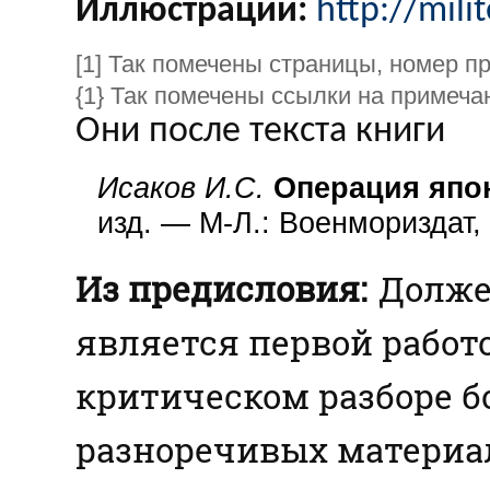
Иллюстрации:
http://milit
[1] Так помечены страницы, номер п
{1} Так помечены ссылки на примеча
Они после текста книги
Исаков И.С.
Операция япон
изд. — М-Л.: Военмориздат,
Из предисловия:
Должен
является первой работо
критическом разборе б
разноречивых материало