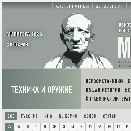
АЛЬТЕРНАТИВЫ
ДЕТВОЕНЛИТ
ОБНО
ДОПО
МИЛИТЕРА 2023
СПЕЦХРАН
IGN
DEL
ПЕРВОИСТОЧНИКИ
Т
ЕХНИКА И ОРУЖИЕ
ОБЩАЯ ИСТОРИЯ
В
СПРАВОЧНАЯ ЛИТЕРАТ
ВСЕ
РУССКИЕ
ИНО
ВЫБОРКИ
СВЯЗИ
СТАТЬИ
А
Б
В
Г
Д
Ж
З
И
К
Л
М
Н
П
Р