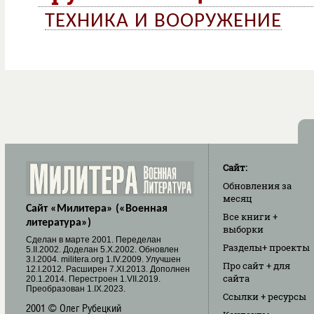
ТЕХНИКА И ВООРУЖЕНИЕ
Сайт:
Обновления
за
месяц
Сайт «Милитера» («Военная
Все книги
+
литература»)
выборки
Cделан в марте 2001. Переделан
Разделы
+ проекты
5.II.2002. Доделан 5.X.2002. Обновлен
3.I.2004. militera.org 1.IV.2009. Улучшен
Про сайт
+ для
12.I.2012. Расширен 7.XI.2013. Дополнен
сайта
20.1.2014. Перестроен 1.VII.2019.
Преобразован 1.IX.2023.
Ссылки
+ ресурсы
2001 © Олег Рубецкий