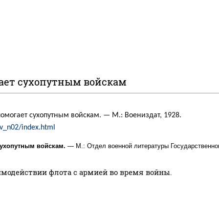
гает сухопутным войскам
омогает сухопутным войскам. — М.: Воениздат, 1928.
ov_n02/index.html
сухопутным войскам.
— М.: Отдел военной литературы Государственного 
имодействии флота с армией во время войны.