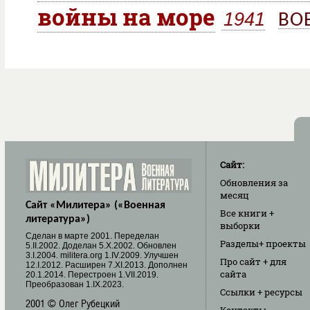
войны на море
1941
ВО
Сайт:
Обновления
за
месяц
Сайт «Милитера» («Военная
Все книги
+
литература»)
выборки
Cделан в марте 2001. Переделан
Разделы
+ проекты
5.II.2002. Доделан 5.X.2002. Обновлен
3.I.2004. militera.org 1.IV.2009. Улучшен
Про сайт
+ для
12.I.2012. Расширен 7.XI.2013. Дополнен
сайта
20.1.2014. Перестроен 1.VII.2019.
Преобразован 1.IX.2023.
Ссылки
+ ресурсы
2001 © Олег Рубецкий