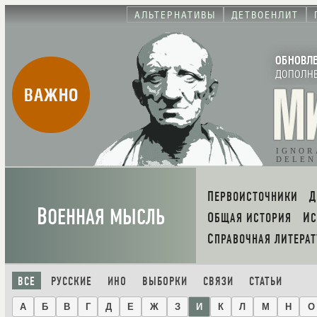
АЛЬТЕРНАТИВЫ
ДЕТВОЕНЛИТ
ОБНОВЛ
ДОПОЛН
ВАЖНО
IGNOR
DELE
ПЕРВОИСТОЧНИКИ
В
ОЕННАЯ МЫСЛЬ
ОБЩАЯ ИСТОРИЯ
И
СПРАВОЧНАЯ ЛИТЕРАТ
ВСЕ
РУССКИЕ
ИНО
ВЫБОРКИ
СВЯЗИ
СТАТЬИ
А
Б
В
Г
Д
Е
Ж
З
И
К
Л
М
Н
О