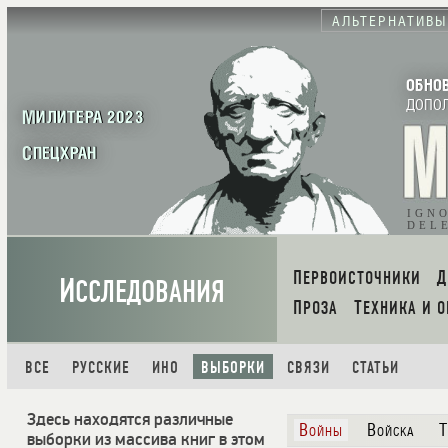
АЛЬТЕРНАТИВЫ
ОБНО
ДОПО
МИЛИТЕРА 2023
СПЕЦХРАН
IGN
DEL
ПЕРВОИСТОЧНИКИ
И
ССЛЕДОВАНИЯ
ПРОЗА
ТЕХНИКА И 
ВСЕ
РУССКИЕ
ИНО
ВЫБОРКИ
СВЯЗИ
СТАТЬИ
Здесь находятся различные
Войны
Войска
Т
выборки из массива книг в этом