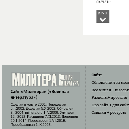
DJVU
Сайт:
Обновления
за мес
Все книги
+ выбор
Сайт «Милитера» («Военная
Разделы
+ проекты
литература»)
Про сайт
+ для сай
Cделан в марте 2001. Переделан
5.II.2002. Доделан 5.X.2002. Обновлен
Ссылки
+ ресурсы
3.I.2004. militera.org 1.IV.2009. Улучшен
12.I.2012. Расширен 7.XI.2013. Дополнен
20.1.2014. Перестроен 1.VII.2019.
Преобразован 1.IX.2023.