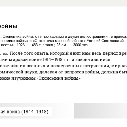
.
войны
Е. Экономика войны: с пятью картами и двумя иллюстрациями : в прило
кономике войны» и «Статистика мировой войны» / Евгений Святловский.
вестник, 1926. — 483 с. : табл.; 23 см. — 3000 экз.
После того опыта, который явил нам весь период вр
ства
ий мировой войне 1914—1918 г.г. и закончившийся
еличайших военных и послевоенных потрясений, мирна
омической науки, далекая от вопросов войны, должна бы
нена изучением «Экономики войны».
ая война (1914-1918)