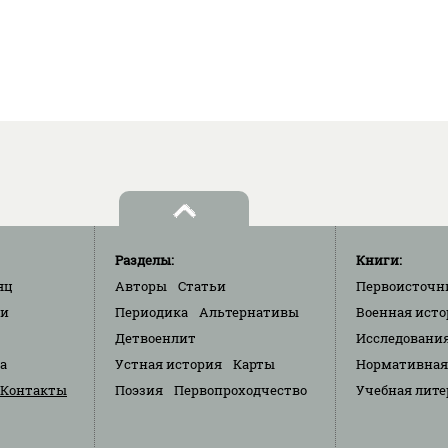
Разделы:
Книги:
яц
Авторы
Статьи
Первоисточн
ки
Периодика
Альтернативы
Военная исто
Детвоенлит
Исследовани
та
Устная история
Карты
Нормативная
Контакты
Поэзия
Первопроходчество
Учебная лите