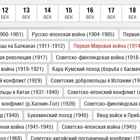
12
13
14
15
16
17
18
ВЕК
ВЕК
ВЕК
ВЕК
ВЕК
ВЕК
ВЕК
1900-1901)
Русско-японская война (1904-1905)
Первая
цы на Балканах (1911-1912)
Первая Мировая война (1914
ая революция (1917)
Советско-финляндская война (1918
 война (1919-1921)
Кара-Кумский поход (борьба с басмач
й конфликт (1929)
Советские добровольцы в Испании (19
льцы в Китае (1937-1940)
Советско-японский конфликт (о
 конфликт (р.Халхин-Гол) (1939)
Советско-финляндская 
д (1940)
Буковинский поход (1940)
Ввод войск в Приб
нная война (1941-1945)
Советско-японская война (1945)
од (1968)
Советско-китайский пограничный конфликт (1