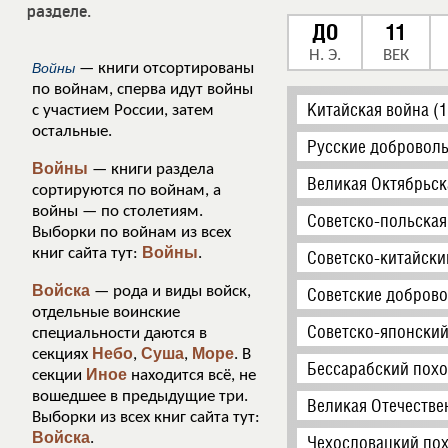
разделе.
ДО
11
Н. Э.
ВЕК
Войны
— книги отсортированы
по войнам, сперва идут войны
Китайская война (
с участием России, затем
остальные.
Русские доброволь
Войны
— книги раздела
Великая Октябрьск
сортируются по войнам, а
войны — по столетиям.
Советско-польская
Выборки по войнам из всех
Войны
книг сайта тут:
.
Советско-китайски
Войска
— рода и виды войск,
Советские доброво
отдельные воинские
Советско-японский
специальности даются в
Небо
Суша
Море
секциях
,
,
. В
Бессарабский похо
Иное
секции
находится всё, не
вошедшее в предыдущие три.
Великая Отечестве
Выборки из всех книг сайта тут:
Войска
.
Чехословацкий пох