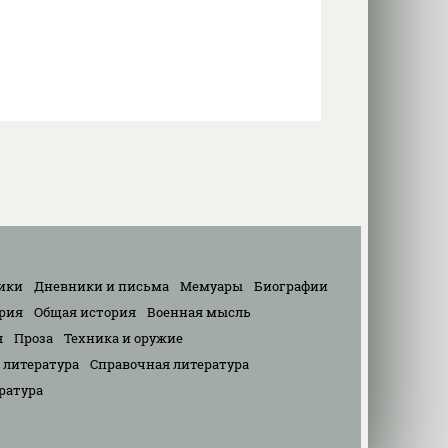
ики
Дневники и письма
Мемуары
Биографии
рия
Общая история
Военная мысль
я
Проза
Техника и оружие
 литература
Справочная литература
ратура