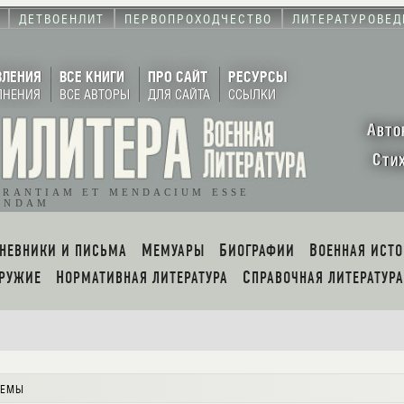
ДЕТВОЕНЛИТ
ПЕРВОПРОХОДЧЕСТВО
ЛИТЕРАТУРОВЕД
ВЛЕНИЯ
ВСЕ КНИГИ
ПРО САЙТ
РЕСУРСЫ
ЛНЕНИЯ
ВСЕ АВТОРЫ
ДЛЯ САЙТА
ССЫЛКИ
А
ВТО
С
ТИ
ORANTIAM ET MENDACIUM ESSE
ENDAM
ДНЕВНИКИ И ПИСЬМА
МЕМУАРЫ
БИОГРАФИИ
ВОЕННАЯ ИСТ
ОРУЖИЕ
НОРМАТИВНАЯ ЛИТЕРАТУРА
СПРАВОЧНАЯ ЛИТЕРАТУРА
емы