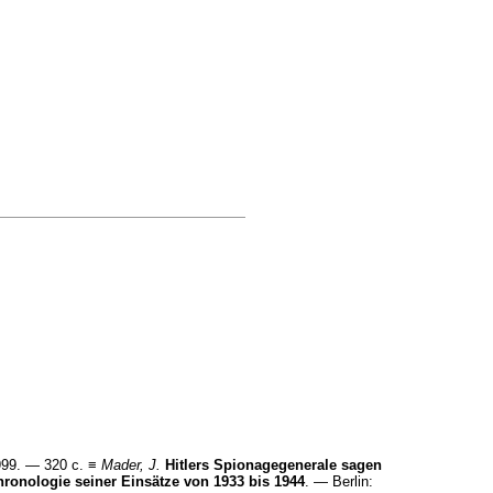
999. — 320 с. ≡
Mader, J.
Hitlers Spionagegenerale sagen
ronologie seiner Einsätze von 1933 bis 1944
. — Berlin: