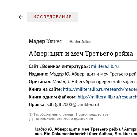
ИССЛЕДОВАНИЯ
Мадер
Юлиус
Mader
Julius
Абвер: щит и меч Третьего рейха
Сайт «Военная литература»:
militera.lib.ru
Издание:
Мадер Ю.
Абвер: щит и меч Третьего рейх
Оригинал:
Mader, J.
Hitlers Spionagegenerale sagen a
Книга на сайте:
http://militera.lib.ru/research/made
Книга одним файлом:
http://militera.lib.ru/resear
Правка:
sdh (glh2003@rambler.ru)
[1] Так обозначены страницы. Номер предшествует.
{1} Так помечены ссылки на примечания.
Мадер Ю.
Абвер: щит и меч Третьего рейха /
Автори
aus. Ein Dokumentarbericht über Aufbau, Struktur u