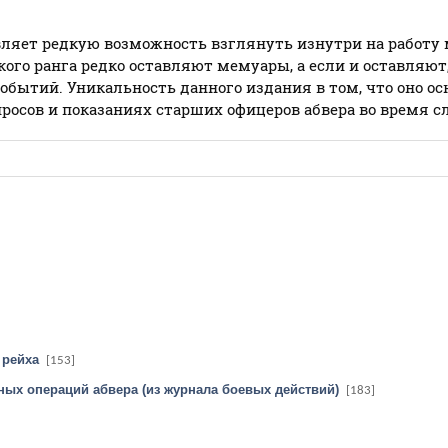
вляет редкую возможность взглянуть изнутри на работу
окого ранга редко оставляют мемуары, а если и оставляют
событий. Уникальность данного издания в том, что оно о
осов и показаниях старших офицеров абвера во время с
 рейха
[153]
ых операций абвера (из журнала боевых действий)
[183]