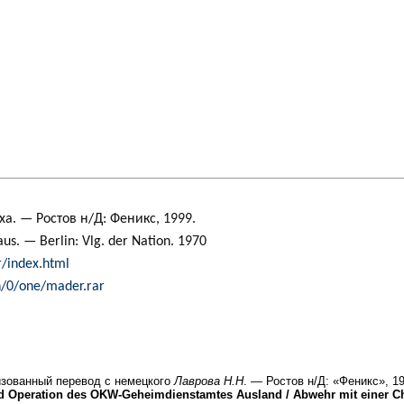
а. — Ростов н/Д: Феникс, 1999.
us. — Berlin: Vlg. der Nation. 1970
r/index.html
ch/0/one/mader.rar
зованный перевод с немецкого
Лаврова H.H
. — Ростов н/Д: «Феникс», 1
nd Operation des OKW-Geheimdienstamtes Ausland / Abwehr mit einer Ch