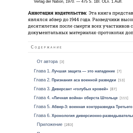
Verlag der Nation, 1970. — 475 S. 1Bl. OLn. 1.Aufl.
Аннотация издательства:
Эта книга предста
являлся абвер до 1944 года. Разведчики выс
десятилетия после смерти всех участников 
документальных материалах-протоколах допр
Содержание
От автора
[3]
Глава 1.
Лучшая защита — это нападение
[7]
Глава 2.
Признания аса военной разведки
[53]
Глава 3.
Диверсант «голубых кровей»
[87]
Глава 4.
«Личная война» оберста Штольце
[111]
Глава 5.
Абвер-3: военная контрразведка Третьего
Глава 6.
Хронология диверсионно-разведывательн
Приложение
[283]