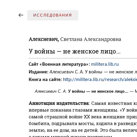
ИССЛЕДОВАНИЯ
Алексиевич,
Светлана Александровна
У войны — не женское лицо…
Сайт «Военная литература»:
militera.lib.ru
Издание:
Алексиевич С. А.
У войны — не женское л
Книга на сайте:
http://militera.lib.ru/research/aleks
Алексиевич С. А.
У войны — не женское лицо…
— М.
Аннотация издательства:
Самая известная к
впервые показана глазами женщины. «У войн
самой страшной войне XX века женщине пришл
бомбила, подрывала мосты, ходила в разведк
землю, на ее дом, на ее детей. Это была ве
с годами мирной жизни постигаем.