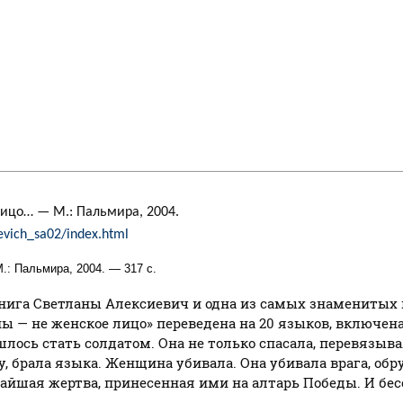
ицо… — М.: Пальмира, 2004.
ievich_sa02/index.html
: Пальмира, 2004. — 317 с.
нига Светланы Алексиевич и одна из самых знаменитых к
ы — не женское лицо» переведена на 20 языков, включен
ось стать солдатом. Она не только спасала, перевязывал
у, брала языка. Женщина убивала. Она убивала врага, об
личайшая жертва, принесенная ими на алтарь Победы. И б