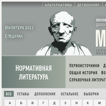
АЛЬТЕРНАТИВЫ
ДЕТВОЕНЛИТ
ОБНО
ДОПО
МИЛИТЕРА 2023
СПЕЦХРАН
IGN
DEL
Н
ПЕРВОИСТОЧНИКИ
ОРМАТИВНАЯ
ОБЩАЯ ИСТОРИЯ
В
ЛИТЕРАТУРА
СПРАВОЧНАЯ ЛИТЕРАТ
ВСЕ
УСТАВЫ
ДОПОЛНЕНИЯ
ОСТАЛЬНОЕ
ВЫБОРКИ
А
Б
В
Г
Д
З
И
К
М