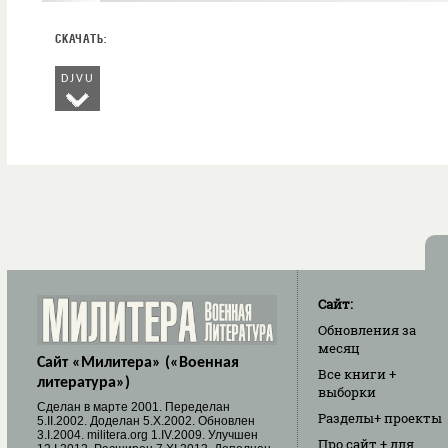
DJVU
Сайт:
Обновления
за
месяц
Сайт «Милитера» («Военная
Все книги
+
литература»)
выборки
Cделан в марте 2001. Переделан
Разделы
+ проекты
5.II.2002. Доделан 5.X.2002. Обновлен
3.I.2004. militera.org 1.IV.2009. Улучшен
Про сайт
+ для