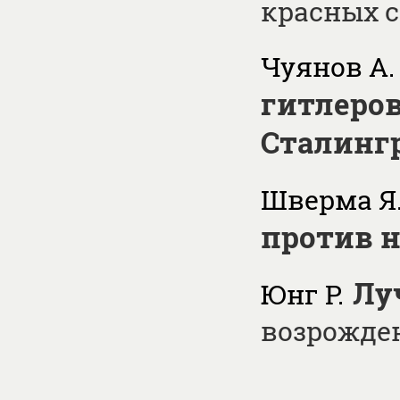
красных 
Чуянов А.
гитлеров
Сталинг
Шверма Я
против 
Лу
Юнг Р.
возрожде