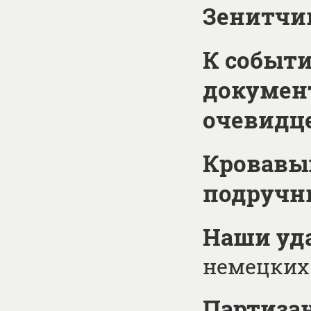
Зенитчи
К событи
документ
очевидце
Кровавый
подруч
Наши уда
немецких
Партиза