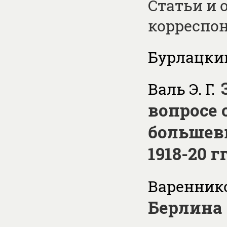
Статьи и 
корреспо
Бурлацкий
Валь Э. Г.
вопросе 
большев
1918-20 гг
Вареннико
Берлина