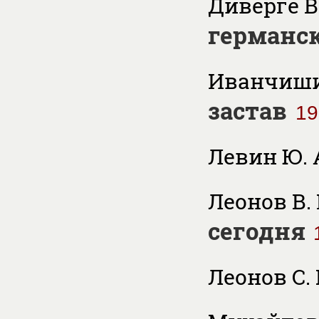
Диверге В
германск
Иванчиши
застав
19
Левин Ю. 
Леонов В.
сегодня
Леонов С. 