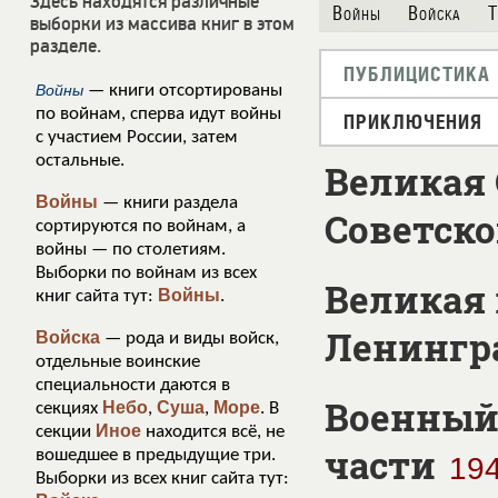
Здесь находятся различные
Войны
Войска
Т
выборки из массива книг в этом
разделе.
ПУБЛИЦИСТИКА
Войны
— книги отсортированы
по войнам, сперва идут войны
ПРИКЛЮЧЕНИЯ
с участием России, затем
остальные.
Великая 
Войны
— книги раздела
Советско
сортируются по войнам, а
войны — по столетиям.
Выборки по войнам из всех
Великая 
Войны
книг сайта тут:
.
Ленингр
Войска
— рода и виды войск,
отдельные воинские
специальности даются в
Военный 
Небо
Суша
Море
секциях
,
,
. В
Иное
секции
находится всё, не
части
вошедшее в предыдущие три.
19
Выборки из всех книг сайта тут: