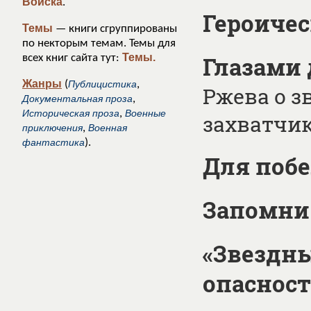
Войска
.
Героиче
Темы
— книги сгруппированы
по некторым темам. Темы для
Темы.
всех книг сайта тут:
Глазами д
Жанры
(
Публицистика
,
Ржева о з
Документальная проза
,
Историческая проза
,
Военные
захватчи
приключения
,
Военная
фантастика
).
Для побе
Запомни 
«Звездны
опаснос