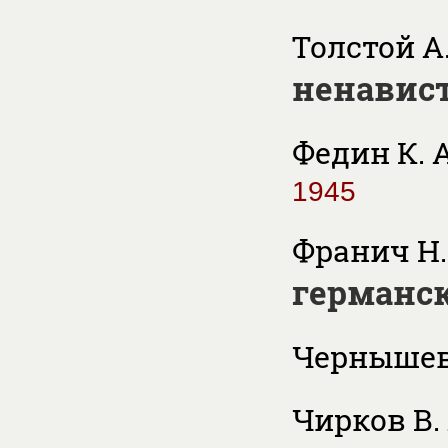
Толстой А.
ненавис
Федин К. 
1945
Франич Н.
германс
Чернышев
Чирков В.