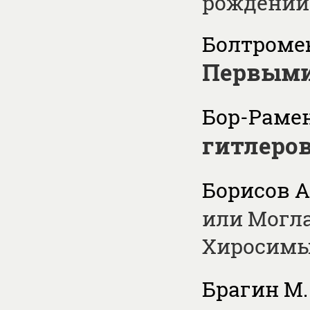
рождении
Болтромею
Первыми
Бор-Рамен
гитлеро
Борисов А
или Могла
Хиросимы
Брагин М. 