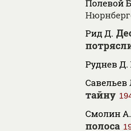
Полевой Б
Нюрнберг
Де
Рид Д.
потрясл
Руднев Д.
Савельев 
тайну
19
Смолин А. 
полоса
1