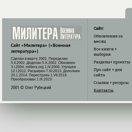
Сайт:
Обновления
за
месяц
Сайт «Милитера» («Военная
Все книги
+
литература»)
выборки
Cделан в марте 2001. Переделан
Разделы
+ проекты
5.II.2002. Доделан 5.X.2002. Обновлен
3.I.2004. militera.org 1.IV.2009. Улучшен
Про сайт
+ для
12.I.2012. Расширен 7.XI.2013. Дополнен
сайта
20.1.2014. Перестроен 1.VII.2019.
Преобразован 1.IX.2023.
Ссылки
+ ресурсы
2001 © Олег Рубецкий
Контакты