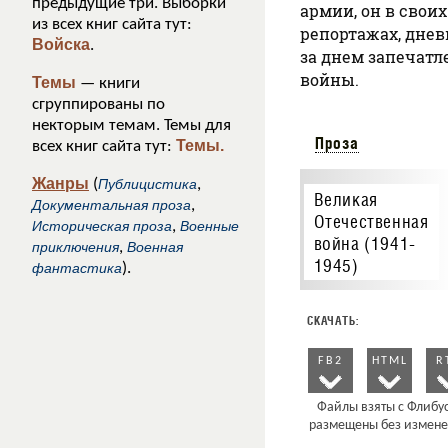
предыдущие три. Выборки
армии, он в своих
из всех книг сайта тут:
репортажах, днев
Войска
.
за днем запечатл
войны.
Темы
— книги
сгруппированы по
некторым темам. Темы для
Проза
Темы.
всех книг сайта тут:
Жанры
(
Публицистика
,
Великая
Документальная проза
,
Отечественная
Историческая проза
,
Военные
война (1941-
приключения
,
Военная
1945)
фантастика
).
FB2
HTML
R