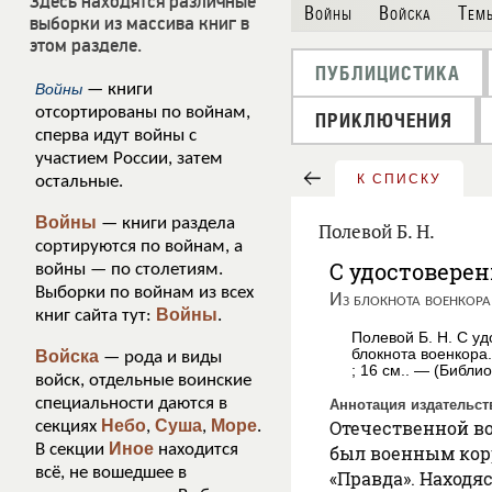
Здесь находятся различные
Войны
Войска
Тем
выборки из массива книг в
этом разделе.
ПУБЛИЦИСТИКА
Войны
— книги
отсортированы по войнам,
ПРИКЛЮЧЕНИЯ
сперва идут войны с
участием России, затем
К СПИСКУ
остальные.
Войны
— книги раздела
Полевой Б. Н.
сортируются по войнам, а
С удостоверен
войны — по столетиям.
Выборки по войнам из всех
Из блокнота военкора
Войны
книг сайта тут:
.
Полевой Б. Н. С у
блокнота военкора.
Войска
— рода и виды
; 16 см.. — (Библи
войск, отдельные воинские
специальности даются в
Аннотация издательст
Небо
Суша
Море
Отечественной в
секциях
,
,
.
Иное
В секции
находится
был военным кор
всё, не вошедшее в
«Правда». Находя