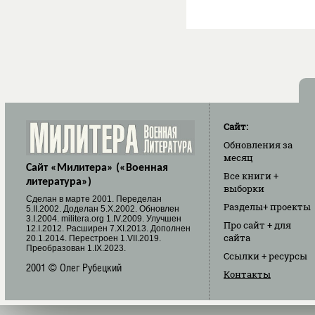
Сайт:
Обновления
за
месяц
Сайт «Милитера» («Военная
Все книги
+
литература»)
выборки
Cделан в марте 2001. Переделан
Разделы
+ проекты
5.II.2002. Доделан 5.X.2002. Обновлен
3.I.2004. militera.org 1.IV.2009. Улучшен
Про сайт
+ для
12.I.2012. Расширен 7.XI.2013. Дополнен
сайта
20.1.2014. Перестроен 1.VII.2019.
Преобразован 1.IX.2023.
Ссылки
+ ресурсы
2001 © Олег Рубецкий
Контакты