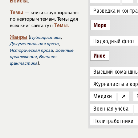
Войска
.
Разведка и контр
Темы
— книги сгруппированы
по некторым темам. Темы для
Море
Темы.
всех книг сайта тут:
Жанры
(
Публицистика
,
Надводный флот
Документальная проза
,
Историческая проза
,
Военные
Иное
приключения
,
Военная
фантастика
).
Высший командны
Журналисты и ко
Медики
↗
Военная учёба
Политработники