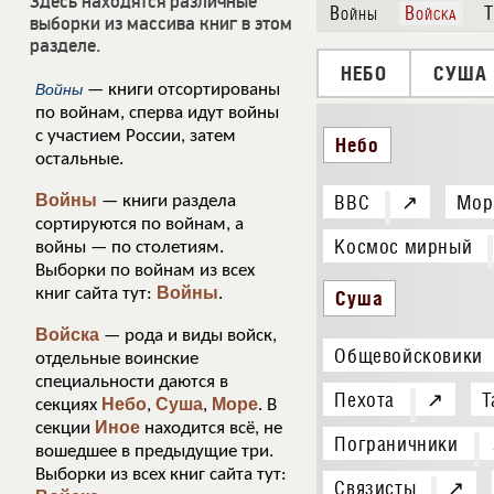
Здесь находятся различные
Войны
Войска
Т
выборки из массива книг в этом
разделе.
НЕБО
СУША
Войны
— книги отсортированы
по войнам, сперва идут войны
с участием России, затем
Небо
остальные.
Войны
ВВС
↗
Мор
— книги раздела
сортируются по войнам, а
Космос мирный
войны — по столетиям.
Выборки по войнам из всех
Войны
книг сайта тут:
.
Суша
Войска
— рода и виды войск,
Общевойсковики
отдельные воинские
специальности даются в
Пехота
↗
Т
Небо
Суша
Море
секциях
,
,
. В
Иное
секции
находится всё, не
Пограничники
вошедшее в предыдущие три.
Выборки из всех книг сайта тут:
Связисты
↗