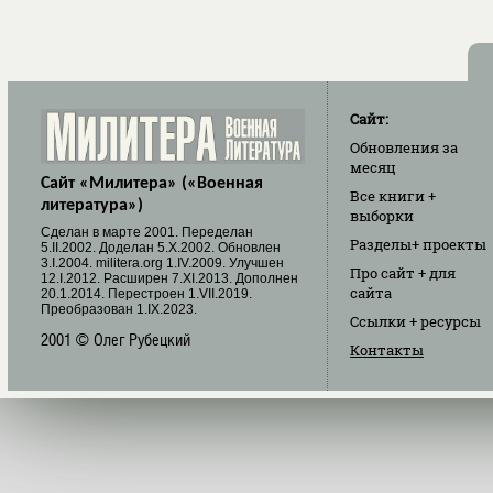
Сайт:
Обновления
за
месяц
Сайт «Милитера» («Военная
Все книги
+
литература»)
выборки
Cделан в марте 2001. Переделан
Разделы
+ проекты
5.II.2002. Доделан 5.X.2002. Обновлен
3.I.2004. militera.org 1.IV.2009. Улучшен
Про сайт
+ для
12.I.2012. Расширен 7.XI.2013. Дополнен
сайта
20.1.2014. Перестроен 1.VII.2019.
Преобразован 1.IX.2023.
Ссылки
+ ресурсы
2001 © Олег Рубецкий
Контакты