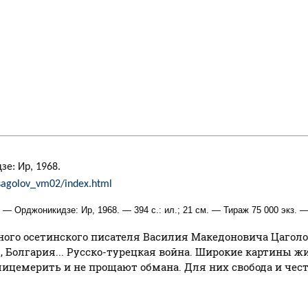
е: Ир, 1968.
/tsagolov_vm02/index.html
]. — Орджоникидзе: Ир, 1968. — 394 с.: ил.; 21 см. — Тираж 75 000 экз. —
го осетинского писателя Василия Македоновича Цаголова
ия, Болгария... Русско-турецкая война. Широкие картины 
ицемерить и не прощают обмана. Для них свобода и чест