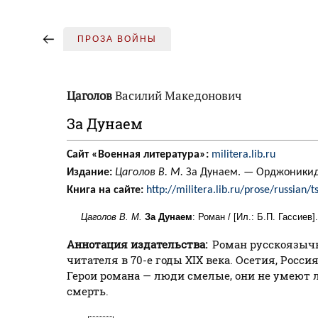
ПРОЗА ВОЙНЫ
Цаголов
Василий Македонович
За Дунаем
Сайт «Военная литература»:
militera.lib.ru
Издание:
Цаголов В. М.
За Дунаем. — Орджоникидз
Книга на сайте:
http://militera.lib.ru/prose/russian
Цаголов В. М.
За Дунаем
: Роман / [Ил.: Б.П. Гассиев
Аннотация издательства:
Роман русскоязычно
читателя в 70-е годы XIX века. Осетия, Росс
Герои романа — люди смелые, они не умеют л
смерть.