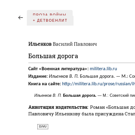
ПРОЗА ВОЙНЫ
+ ДЕТВОЕНЛИТ
Ильенков
Василий Павлович
Большая дорога
Сайт «Военная литература»:
militera.lib.ru
Издание:
Ильенков В. П.
Большая дорога. — М.: Сов
Книга на сайте:
http://militera.lib.ru/prose/russian/
Ильенков В. П.
Большая дорога.
— М.: Советский пис
Аннотация издательства:
Роман «Большая до
Павловичу Ильенкову была присуждена Стали
DJVU