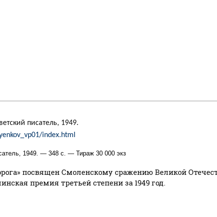
етский писатель, 1949.
ilyenkov_vp01/index.html
атель, 1949. — 348 с. — Тираж 30 000 экз
рога» посвящен Смоленскому сражению Великой Отечест
нская премия третьей степени за 1949 год.