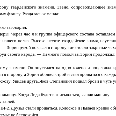
рону гвардейского знамени. Звено, сопровождающее знам
ому флангу. Раздалась команда:
мко заговорил:
ры! Через час я и группа офицерского состава оставляем
 нашего полка. Высоко несите гвардейское знамя, неуста
, — Зорин рукой показал в сторону, где стояли закрытые ч
 труд своего народа. — Немного помолчав, Зорин продолжал
тому знамени. Он опустился на одно колено и поцеловал к
и в сторону, а Зорин обошел строй и стал прощаться с каж
кову. Увидев друга, Яков Степанович поднял брови и чуть 
больницу. Когда Лида будет выписываться, вышли машину.
 за ней.
ЛИ-2. Друзья стали прощаться. Колосков и Пылаев крепко об
семье не беспокойся.