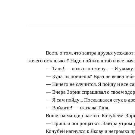
Весть о том, что завтра друзья уезжают
же его оставляют? Надо пойти в штаб и все выя
— Таня! — позвал он жену. — Я ухожу.
— Куда ты пойдешь? Врач не велел тебе
— Ничего не случится. Я пойду и все с
— Вчера Зорин спрашивал о твоем здоров
— Я сам пойду... Послышался стук в две
— Войдите! — сказала Таня.
Вошел командир части с Кочубеем. Зори
— Пришли попрощаться. Завтра утром у
Кочубей нагнулся к Якову и негромко п