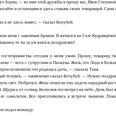
л Зорин, — во имя этой дружбы я прошу вас, Яков Степанов
омогайте и остающимся здесь семьям своих товарищей. Сами п
а и не здесь живет, — сказал Кочубей.
ли меня с законным браком. Я женился на Гале Кудрявцевой
конец-то ты за ум взялся, поздравляю!
 гостеприимства сегодня у меня ужин. Прошу, товарищ гва
аева — всех с супругами и Пылаева. Жаль, что Лида в больн
тром позвонили, что родилась дочь, — сказала Таня.
вый человек, — оживленно сказал Кочубей. — Нужно поздрав
чуть свет. Побрился. Жена помогла ему надеть парадный кос
 Щурясь от солнца, Колосков посмотрел на небо. День был ясн
ле самолетов. Все приготовились к встрече знамени. Пок
ин подал команду: