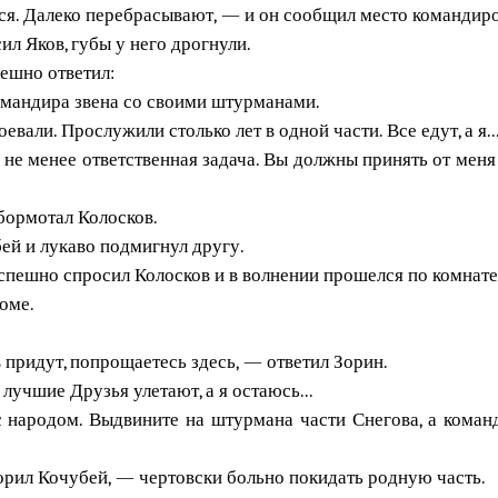
ся. Далеко перебрасывают, — и он сообщил место командиро
л Яков, губы у него дрогнули.
ешно ответил:
омандира звена со своими штурманами.
али. Прослужили столько лет в одной части. Все едут, а я...
 не менее ответственная задача. Вы должны принять от мен
бормотал Колосков.
й и лукаво подмигнул другу.
спешно спросил Колосков и в волнении прошелся по комнате
роме.
придут, попрощаетесь здесь, — ответил Зорин.
лучшие Друзья улетают, а я остаюсь...
народом. Выдвините на штурмана части Снегова, а команд
орил Кочубей, — чертовски больно покидать родную часть.