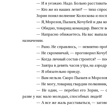
— И я уезжаю. Надо. Больно расставать
— Кто же из наших летит? — тихо спроси
Зорин понял волнение Колоскова и посп
— Я, Морозов, Пылаев, Кочубей и два к
— Обидно, товарищ командир. Вместе воев
— Напрасно обижаетесь. На вас выпала
назначении.
— Рано. Не справлюсь, — невнятно про
— Не скромничай, — проговорил Кочубе
— Когда личный состав строится? — по
— Завтра в девять часов утра, на аэрод
— Я обязательно приеду.
— Вам нельзя. Скоро Пылаев и Морозов 
— Не могу, товарищ гвардии полковник, 
— Не один, — перебил его Зорин, — с 
разве у нас мало молодых, способных людей!
— А все же жаль расставаться, — загов