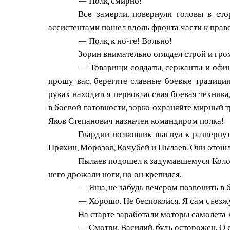
— Полк, смирно!
Все замерли, повернули головы в сто
ассистентами пошел вдоль фронта части к прав
— Полк, к но-ге! Вольно!
Зорин внимательно оглядел строй и гро
— Товарищи солдаты, сержанты и офице
прошу вас, берегите славные боевые традиции
руках находится первоклассная боевая техника
в боевой готовности, зорко охраняйте мирный
Яков Степанович назначен командиром полка!
Гвардии полковник шагнул к разверну
Пряхин, Морозов, Кочубей и Пылаев. Они отошл
Пылаев подошел к задумавшемуся Колос
него дрожали ноги, но он крепился.
— Яша, не забудь вечером позвонить в 
— Хорошо. Не беспокойся. Я сам съезжу
На старте заработали моторы самолета 
— Смотри, Василий, будь осторожен. О 