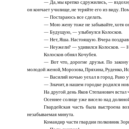
— Да, мы крепко сдружились, — вздохну
он кончает училище, не теряйте его из виду. П
— Постараюсь все сделать.
— Мою жену тоже не забывайте, хотя он
— Будущую, — улыбнулся Колосков.
— Нет, Яша. Настоящую. Вчера поздрави
— Неужели? — удивился Колосков. — На
Колосков обнял Кочубея.
— Вот что, дорогие друзья. По закону
молодой женой, Морозова, Пряхина, Руденко, Ис
— Василий ночью уехал в город. Рано у
— Значит, в нашем городке родился но
На другой день Яков Степанович встал 
Осеннее солнце уже висело над долиной.
Гвардейская часть была выстроена воз
незабываемая минута.
Командир части гвардии полковник Зор