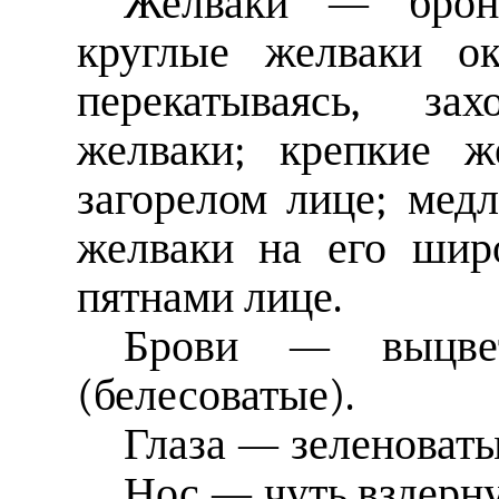
Желваки — брон
круглые желваки ок
перекатываясь, за
желваки; крепкие ж
загорелом лице; мед
желваки на его шир
пятнами лице.
Брови — выцвет
(белесоватые).
Глаза — зеленоваты
Нос — чуть вздерну