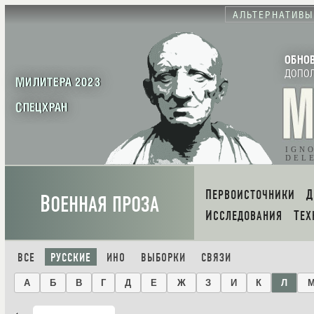
АЛЬТЕРНАТИВЫ
ОБНО
ДОПО
МИЛИТЕРА 2023
СПЕЦХРАН
IGN
DEL
ПЕРВОИСТОЧНИКИ
В
ОЕННАЯ ПРОЗА
ИССЛЕДОВАНИЯ
ТЕ
ВСЕ
РУССКИЕ
ИНО
ВЫБОРКИ
СВЯЗИ
А
Б
В
Г
Д
Е
Ж
З
И
К
Л