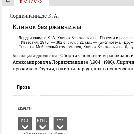
К СПИСКУ
Лордкипанидзе К. А.
Клинок без ржавчины
Лордкипанидзе К. А. Клинок без ржавчины : Повести и рассказ
: Известия, 1975. — 382 с. : ил. ; 21 см.. — (Библиотека «Д
Повести: Мой первый комсомолец; Клинок без ржавчины; Деву
Сборник повестей и рассказов и
Аннотация издательства
Александровича Лордкипанидзе (1904–1986). Лирич
прозаика о Грузии, о жизни народа, как в послевоен
Проза
FB2
HTML
RTF