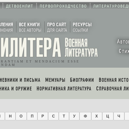
ДЕТВОЕНЛИТ
ПЕРВОПРОХОДЧЕСТВО
ЛИТЕРАТУРОВЕД
ВЛЕНИЯ
ВСЕ КНИГИ
ПРО САЙТ
РЕСУРСЫ
ЛНЕНИЯ
ВСЕ АВТОРЫ
ДЛЯ САЙТА
ССЫЛКИ
А
ВТО
С
ТИ
ORANTIAM ET MENDACIUM ESSE
ENDAM
ДНЕВНИКИ И ПИСЬМА
МЕМУАРЫ
БИОГРАФИИ
ВОЕННАЯ ИСТ
ХНИКА И ОРУЖИЕ
НОРМАТИВНАЯ ЛИТЕРАТУРА
СПРАВОЧНАЯ Л
М
Н
О
П
Р
С
Т
У
Ф
Х
Ц
Ч