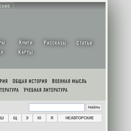
ЕНИЕ
К
Р
С
РЫ
НИГИ
АССКАЗЫ
ТАТЬИ
К
ХИ
АРТЫ
ОРИЯ
ОБЩАЯ ИСТОРИЯ
ВОЕННАЯ МЫСЛЬ
ИТЕРАТУРА
УЧЕБНАЯ ЛИТЕРАТУРА
Ш
Щ
Э
Ю
Я
НЕАВТОРСКИЕ