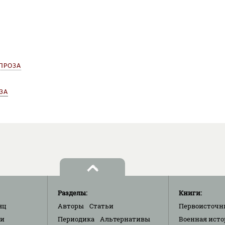
ПРОЗА
ЗА
Разделы:
Книги:
яц
Авторы
Статьи
Первоисточн
ки
Периодика
Альтернативы
Военная исто