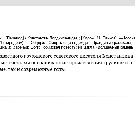
ы : [Перевод] / Константин Лордкипанидзе ; [Худож. М. Панков]. — Моск
ружба народов»). — Содерж.: Смерть еще подождет: Правдивые рассказы;
шка из Заречья; Цоги; Горийская повесть; Из цикла «Волшебный камень»
звестного грузинского советского писателя Константина
ные, очень мягко написанные произведения грузинского
ные, так и современные годы.