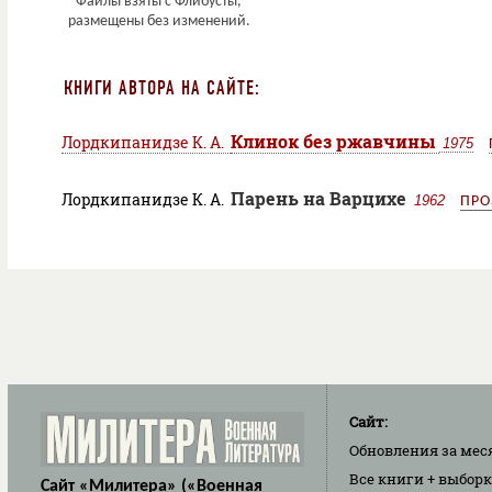
КНИГИ АВТОРА НА САЙТЕ:
Клинок без ржавчины
Лордкипанидзе К. А.
1975
Парень на Варцихе
Лордкипанидзе К. А.
1962
ПРО
Сайт:
Обновления
за мес
Все книги
+ выбор
Сайт «Милитера» («Военная