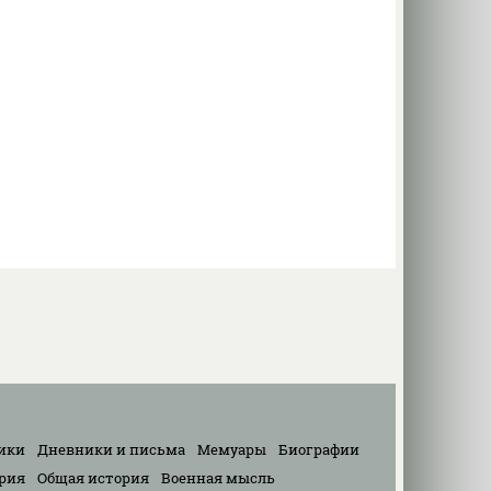
ики
Дневники и письма
Мемуары
Биографии
рия
Общая история
Военная мысль