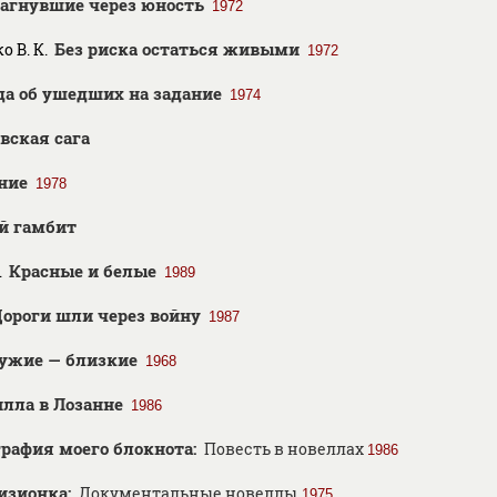
агнувшие через юность
1972
Без риска остаться живыми
о В. К.
1972
да об ушедших на задание
1974
вская сага
ние
1978
й гамбит
Красные и белые
.
1989
ороги шли через войну
1987
ужие — близкие
1968
илла в Лозанне
1986
рафия моего блокнота:
Повесть в новеллах
1986
изионка:
Документальные новеллы
1975