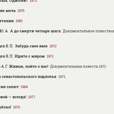
 был, Одиссей?
1973
рие меча
1975
итянин
1981
А до смерти четыре шага:
Ю. А.
Документальное повествов
Забудь свое имя
ев В. П.
1972
Идите с миром
ев В. П.
1971
Живые, пойте о нас!
А. Г.
Документальная повесть
1972
 севастопольского подполья
1971
кин салют
1964
овой — всегда!
1977
рёзка!
1975