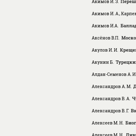
Переш
Акимов И. З.
Акимов И. А., Карпек
Балла
Акимов И.А.
Моско
Аксёнов В.П.
Креще
Акулов И. И.
Турецки
Акунин Б.
Алдан-Семенов А. И
Д
Александров А. М.
Ч
Александров В. А.
В
Александров В. Г.
Биог
Алексеев М. Н.
Див
Алексеев М. Н.