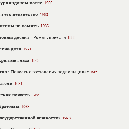
Курляндском котле
1955
я его неизвестно
1960
штаны на память
1985
довый десант :
Роман, повести
1989
ские дети
1971
крытые глаза
1963
тка :
Повесть о ростовских подпольщиках
1985
атели
1981
ская повесть
1984
братимы
1963
государственной важности»
1978