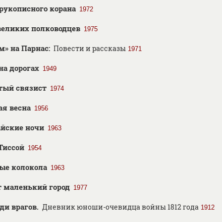
рукописного корана
1972
великих полководцев
1975
м» на Парнас:
Повести и рассказы
1971
на дорогах
1949
тый связист
1974
ая весна
1956
йские ночи
1963
Тиссой
1954
ые колокола
1963
т маленький город
1977
ди врагов.
Дневник юноши-очевидца войны 1812 года
1912