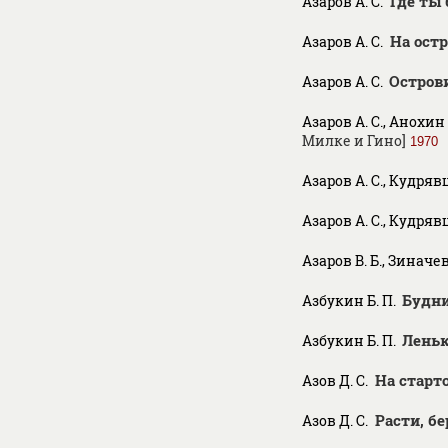
Где ты
Азаров А. С.
На ост
Азаров А. С.
Остров
Азаров А. С.
Азаров А. С., Анохин 
Милке и Гино]
1970
Азаров А. С., Кудрявц
Азаров А. С., Кудрявц
Азаров В. Б., Зиначев 
Будни
Азбукин Б. П.
Лень
Азбукин Б. П.
На старт
Азов Д. С.
Расти, бе
Азов Д. С.