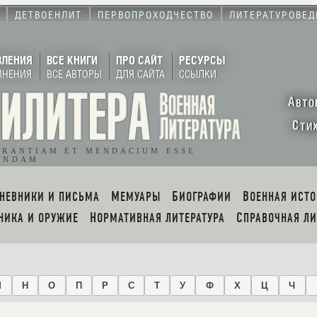
ДЕТВОЕНЛИТ
ПЕРВОПРОХОДЧЕСТВО
ЛИТЕРАТУРОВЕД
ВЛЕНИЯ
ВСЕ КНИГИ
ПРО САЙТ
РЕСУРСЫ
ЛНЕНИЯ
ВСЕ АВТОРЫ
ДЛЯ САЙТА
ССЫЛКИ
А
ВТО
С
ТИ
ORANTIAM ET MENDACIUM ESSE
ENDAM
ДНЕВНИКИ И ПИСЬМА
МЕМУАРЫ
БИОГРАФИИ
ВОЕННАЯ ИСТ
ХНИКА И ОРУЖИЕ
НОРМАТИВНАЯ ЛИТЕРАТУРА
СПРАВОЧНАЯ Л
М
Н
О
П
Р
С
Т
У
Ф
Х
Ц
Ч