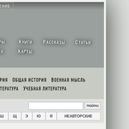
ЕНИЕ
К
Р
С
РЫ
НИГИ
АССКАЗЫ
ТАТЬИ
К
ХИ
АРТЫ
ОРИЯ
ОБЩАЯ ИСТОРИЯ
ВОЕННАЯ МЫСЛЬ
ИТЕРАТУРА
УЧЕБНАЯ ЛИТЕРАТУРА
Ш
Щ
Э
Ю
Я
НЕАВТОРСКИЕ