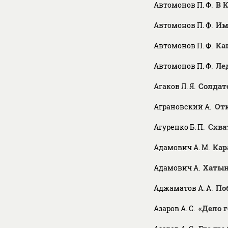
В 
Автомонов П. Ф.
Им
Автомонов П. Ф.
Ка
Автомонов П. Ф.
Ле
Автомонов П. Ф.
Солдат
Агаков Л. Я.
От
Аграновский А.
Схва
Агуренко Б. П.
Кар
Адамович А. М.
Хатын
Адамович А.
По
Аджаматов А. А.
«Дело 
Азаров А. С.