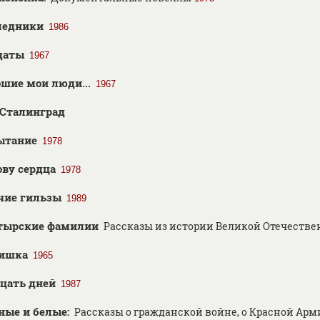
ледники
1986
даты
1967
шие мои люди...
1967
Сталинград
ытание
1978
ову сердца
1978
чие гильзы
1989
тырские фамилии
Рассказы из истории Великой Отечеств
ишка
1965
цать дней
1987
ные и белые:
Рассказы о гражданской войне, о Красной Арм