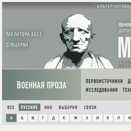
АЛЬТЕРНАТИВЫ
ОБНО
ДОПО
МИЛИТЕРА 2023
СПЕЦХРАН
IGN
DEL
ПЕРВОИСТОЧНИКИ
В
ОЕННАЯ ПРОЗА
ИССЛЕДОВАНИЯ
ТЕ
ВСЕ
РУССКИЕ
ИНО
ВЫБОРКИ
СВЯЗИ
А
Б
В
Г
Д
Е
Ж
З
И
К
Л