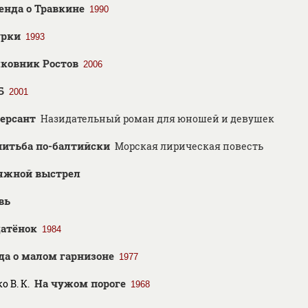
енда о Травкине
1990
урки
1993
ковник Ростов
2006
Б
2001
ерсант
Назидательный роман для юношей и девушек
итьба по-балтийски
Морская лирическая повесть
яжной выстрел
вь
атёнок
1984
да о малом гарнизоне
1977
На чужом пороге
о В. К.
1968