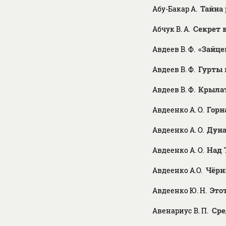
Тайна 
Абу-Бакар А.
Секрет 
Абчук В. А.
«Зайце
Авдеев В. Ф.
Гурты 
Авдеев В. Ф.
Крыла
Авдеев В. Ф.
Горн
Авдеенко А. О.
Дуна
Авдеенко А. О.
Над 
Авдеенко А. О.
Чёрн
Авдеенко А.O.
Это
Авдеенко Ю. Н.
Сре
Авенариус В. П.