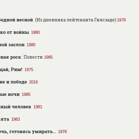
бедной весной
(Из дневника лейтенанта Гиясзаде)
1978
ко от войны
1980
ной заслон
1980
ная роса:
Повести
1985
щай, Рим!
1975
не и победе
2016
ые ночи
1985
чный человек
1981
лята
1983
очь, готовясь умирать…
1978