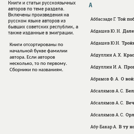
Книги и статьи русскоязычных
А
авторов по теме раздела.
Включены произведения на
Той по
Аббасзаде Г.
русском языке авторов из
бывших советских республик, а
Дале
Абдашев Ю. Н.
также изданные в эмиграции.
Трой
Абдашев Ю.Н.
Книги отсортированы по
начальной букве фамилии
Крас
Абдуллин А. Х.
автора. Если авторов
несколько, то по первому.
Про
Абдуллин И. А.
Сборники по названиям.
О вой
Абрамов Ф. А.
Бел
Абсалямов А. С.
Ве
Абсалямов А. С.
Ор
Абсалямов А. С.
В ту н
Абу-Бакар А.