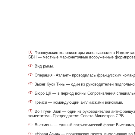
{1}
Французские колонизаторы использовали в Индокитае
БВН — местные марионеточные вооруженные формиров
{2}
Вид рыбы.
{3}
Операция «Атлант» проводилась французским команд
{4}
Зыонг Куок Тинь — один из руководителей подпольн
{5}
Бюро ЦК — в период войны Сопротивления специальн
{6}
Грейси — командующий английскими войсками.
{7}
Во Нгуен Зиап — один из руководителей антифранцуз
заместитель Председателя Совета Министров СРВ.
{8}
Вьетминь — единый патриотический фронт Вьетнама, 
{9}
«Новая Азия» — прояпонская газета, выходившая во В