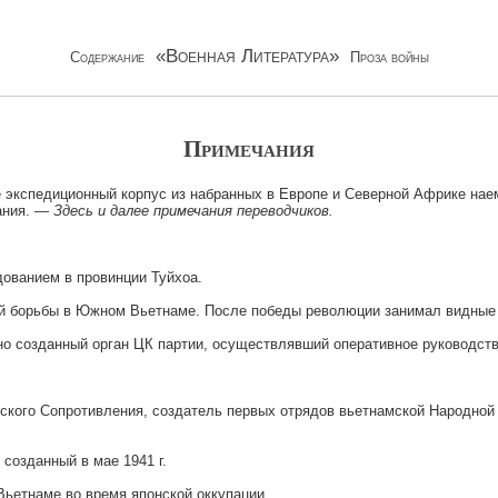
«Военная Литература»
Содержание
Проза войны
Примечания
 экспедиционный корпус из набранных в Европе и Северной Африке наем
ания. —
Здесь и далее примечания переводчиков.
ованием в провинции Туйхоа.
ой борьбы в Южном Вьетнаме. После победы революции занимал видные
о созданный орган ЦК партии, осуществлявший оперативное руководст
ского Сопротивления, создатель первых отрядов вьетнамской Народной
созданный в мае 1941 г.
ьетнаме во время японской оккупации.