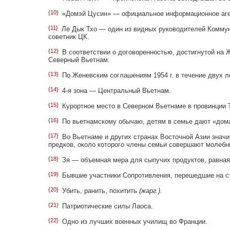
{10}
«Домэй Цусин» — официальное информационное аген
{11}
Ле Дык Тхо — один из видных руководителей Коммуни
советник ЦК.
{12}
В соответствии о договоренностью, достигнутой на 
Северный Вьетнам.
{13}
По Женевским соглашениям 1954 г. в течение двух 
{14}
4-я зона — Центральный Вьетнам.
{15}
Курортное место в Северном Вьетнаме в провинции 
{16}
По вьетнамскому обычаю, детям в семье дают «домаш
{17}
Во Вьетнаме и других странах Восточной Азии значи
предков, около которого члены семьи совершают молебн
{18}
Зя — объемная мера для сыпучих продуктов, равная
{19}
Бывшие участники Сопротивления, перешедшие на с
{20}
Убить, ранить, похитить
(жарг.).
{21}
Патриотические силы Лаоса.
{22}
Одно из лучших военных училищ во Франции.