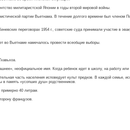
тство милитаристской Японии в годы второй мировой войны.
стической партии Вьетнама. В течение долгого времени был членом По
Женевских переговорах 1954 г., советские суда принимали участие в эв
лет во Вьетнаме намечалось провести всеобщие выборы.
Тхавьхоа.
нее», неофициальное имя. Когда ребенок идет в школу, на работу или
тельная часть населения исповедует культ предков. В каждой семье, и
ы в память «усопших душ» родственников.
 примерно 40 литрам.
торону французов.