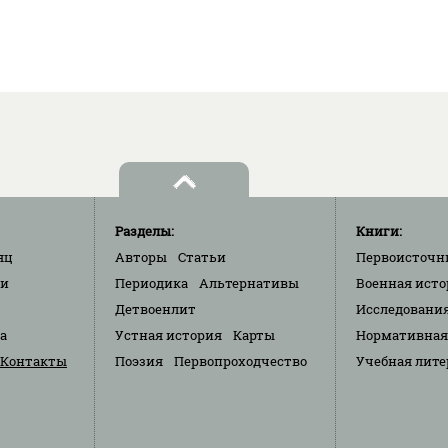
Разделы:
Книги:
яц
Авторы
Статьи
Первоисточн
ки
Периодика
Альтернативы
Военная исто
Детвоенлит
Исследовани
та
Устная история
Карты
Нормативная
Контакты
Поэзия
Первопроходчество
Учебная лите