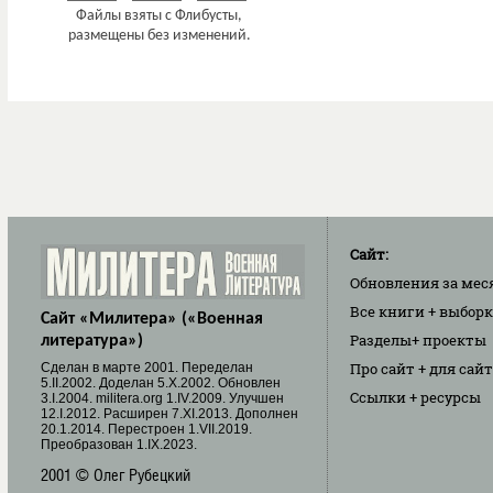
Сайт:
Обновления
за мес
Все книги
+ выбор
Сайт «Милитера» («Военная
Разделы
+ проекты
литература»)
Про сайт
+ для сай
Cделан в марте 2001. Переделан
5.II.2002. Доделан 5.X.2002. Обновлен
Ссылки
+ ресурсы
3.I.2004. militera.org 1.IV.2009. Улучшен
12.I.2012. Расширен 7.XI.2013. Дополнен
20.1.2014. Перестроен 1.VII.2019.
Преобразован 1.IX.2023.
2001 © Олег Рубецкий