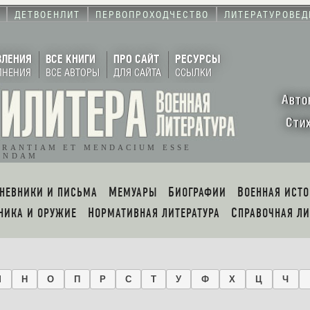
ДЕТВОЕНЛИТ
ПЕРВОПРОХОДЧЕСТВО
ЛИТЕРАТУРОВЕД
ВЛЕНИЯ
ВСЕ КНИГИ
ПРО САЙТ
РЕСУРСЫ
ЛНЕНИЯ
ВСЕ АВТОРЫ
ДЛЯ САЙТА
ССЫЛКИ
А
ВТО
С
ТИ
ORANTIAM ET MENDACIUM ESSE
ENDAM
ДНЕВНИКИ И ПИСЬМА
МЕМУАРЫ
БИОГРАФИИ
ВОЕННАЯ ИСТ
ХНИКА И ОРУЖИЕ
НОРМАТИВНАЯ ЛИТЕРАТУРА
СПРАВОЧНАЯ Л
М
Н
О
П
Р
С
Т
У
Ф
Х
Ц
Ч