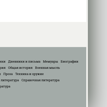
ики
Дневники и письма
Мемуары
Биографии
рия
Общая история
Военная мысль
я
Проза
Техника и оружие
 литература
Справочная литература
ратура