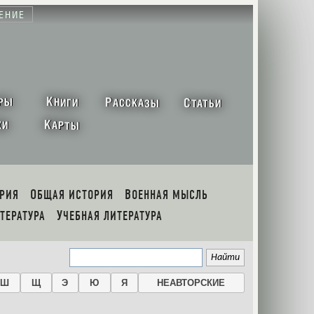
ЕНИЕ
К
Р
С
РЫ
НИГИ
АССКАЗЫ
ТАТЬИ
К
ХИ
АРТЫ
ОРИЯ
ОБЩАЯ ИСТОРИЯ
ВОЕННАЯ МЫСЛЬ
ИТЕРАТУРА
УЧЕБНАЯ ЛИТЕРАТУРА
Ш
Щ
Э
Ю
Я
НЕАВТОРСКИЕ