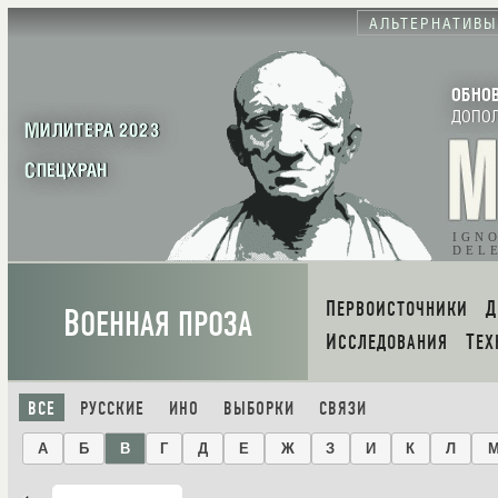
АЛЬТЕРНАТИВЫ
ОБНО
ДОПО
МИЛИТЕРА 2023
СПЕЦХРАН
IGN
DEL
ПЕРВОИСТОЧНИКИ
В
ОЕННАЯ ПРОЗА
ИССЛЕДОВАНИЯ
ТЕ
ВСЕ
РУССКИЕ
ИНО
ВЫБОРКИ
СВЯЗИ
А
Б
В
Г
Д
Е
Ж
З
И
К
Л