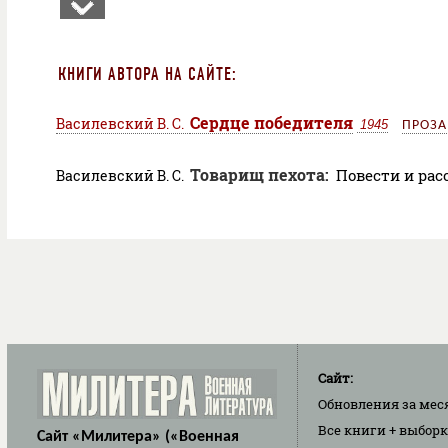
КНИГИ АВТОРА НА САЙТЕ:
Сердце победителя
Василевский В. С.
1945
ПРОЗА
Товарищ пехота:
Повести и ра
Василевский В. С.
Сайт:
Обновления
за мес
Все книги
+ выбор
Сайт «Милитера» («Военная