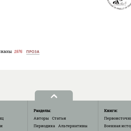
ссказы
1976
ПРОЗА
Разделы:
Книги:
яц
Авторы
Статьи
Первоисточн
ки
Периодика
Альтернативы
Военная исто