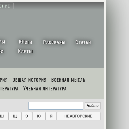
ЕНИЕ
К
Р
С
РЫ
НИГИ
АССКАЗЫ
ТАТЬИ
К
ХИ
АРТЫ
ОРИЯ
ОБЩАЯ ИСТОРИЯ
ВОЕННАЯ МЫСЛЬ
ИТЕРАТУРА
УЧЕБНАЯ ЛИТЕРАТУРА
Ш
Щ
Э
Ю
Я
НЕАВТОРСКИЕ