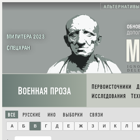
АЛЬТЕРНАТИВЫ
ОБНО
ДОПО
МИЛИТЕРА 2023
СПЕЦХРАН
IGN
DEL
ПЕРВОИСТОЧНИКИ
В
ОЕННАЯ ПРОЗА
ИССЛЕДОВАНИЯ
ТЕ
ВСЕ
РУССКИЕ
ИНО
ВЫБОРКИ
СВЯЗИ
А
Б
В
Г
Д
Е
Ж
З
И
К
Л