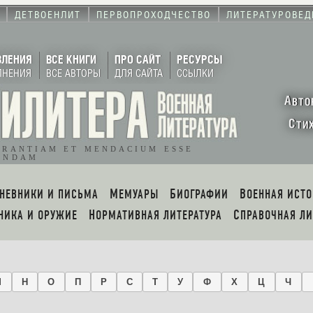
ДЕТВОЕНЛИТ
ПЕРВОПРОХОДЧЕСТВО
ЛИТЕРАТУРОВЕД
ВЛЕНИЯ
ВСЕ КНИГИ
ПРО САЙТ
РЕСУРСЫ
ЛНЕНИЯ
ВСЕ АВТОРЫ
ДЛЯ САЙТА
ССЫЛКИ
А
ВТО
С
ТИ
ORANTIAM ET MENDACIUM ESSE
ENDAM
ДНЕВНИКИ И ПИСЬМА
МЕМУАРЫ
БИОГРАФИИ
ВОЕННАЯ ИСТ
ХНИКА И ОРУЖИЕ
НОРМАТИВНАЯ ЛИТЕРАТУРА
СПРАВОЧНАЯ Л
М
Н
О
П
Р
С
Т
У
Ф
Х
Ц
Ч