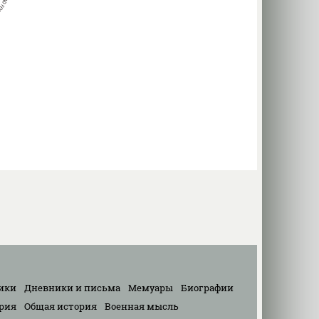
ики
Дневники и письма
Мемуары
Биографии
рия
Общая история
Военная мысль