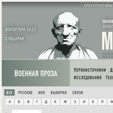
АЛЬТЕРНАТИВЫ
ОБНО
ДОПО
МИЛИТЕРА 2023
СПЕЦХРАН
IGN
DEL
ПЕРВОИСТОЧНИКИ
В
ОЕННАЯ ПРОЗА
ИССЛЕДОВАНИЯ
ТЕ
ВСЕ
РУССКИЕ
ИНО
ВЫБОРКИ
СВЯЗИ
А
Б
В
Г
Д
Е
Ж
З
И
К
Л