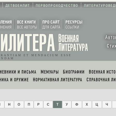
ДЕТВОЕНЛИТ
ПЕРВОПРОХОДЧЕСТВО
ЛИТЕРАТУРОВЕД
ВЛЕНИЯ
ВСЕ КНИГИ
ПРО САЙТ
РЕСУРСЫ
ЛНЕНИЯ
ВСЕ АВТОРЫ
ДЛЯ САЙТА
ССЫЛКИ
А
ВТО
С
ТИ
ORANTIAM ET MENDACIUM ESSE
ENDAM
ДНЕВНИКИ И ПИСЬМА
МЕМУАРЫ
БИОГРАФИИ
ВОЕННАЯ ИСТ
ХНИКА И ОРУЖИЕ
НОРМАТИВНАЯ ЛИТЕРАТУРА
СПРАВОЧНАЯ Л
М
Н
О
П
Р
С
Т
У
Ф
Х
Ц
Ч