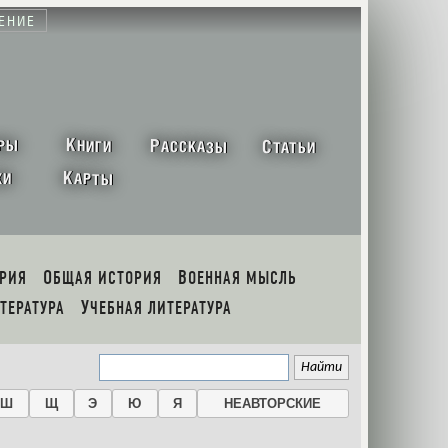
ЕНИЕ
К
Р
С
РЫ
НИГИ
АССКАЗЫ
ТАТЬИ
К
ХИ
АРТЫ
ОРИЯ
ОБЩАЯ ИСТОРИЯ
ВОЕННАЯ МЫСЛЬ
ИТЕРАТУРА
УЧЕБНАЯ ЛИТЕРАТУРА
Ш
Щ
Э
Ю
Я
НЕАВТОРСКИЕ