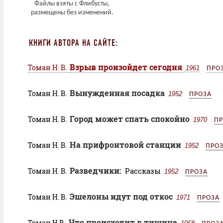
КНИГИ АВТОРА НА САЙТЕ:
Взрыв произойдет сегодня
Томан Н. В.
1961
ПРО
Вынужденная посадка
Томан Н. В.
1952
ПРОЗА
Город может спать спокойно
Томан Н. В.
1970
ПР
На прифронтовой станции
Томан Н. В.
1952
ПРО
Разведчики:
Рассказы
Томан Н. В.
1952
ПРОЗА
Эшелоны идут под откос
Томан Н. В.
1971
ПРОЗА
Что происходит в тишине
Томан Н.В.