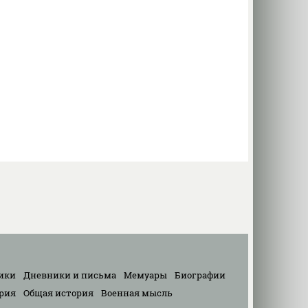
ики
Дневники и письма
Мемуары
Биографии
рия
Общая история
Военная мысль