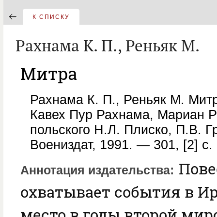
К СПИСКУ
Рахнама К. П., Реньяк М.
Митра
Рахнама К. П., Реньяк М. Митр
Кавех Пур Рахнама, Мариан Ре
польского Н.Л. Плиско, П.В. Г
Воениздат, 1991. — 301, [2] с. 
Пове
Аннотация издательства
охватывает события в И
место в годы второй мир