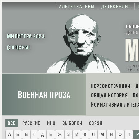
АЛЬТЕРНАТИВЫ
ДЕТВОЕНЛИТ
ОБНО
ДОПО
МИЛИТЕРА 2023
СПЕЦХРАН
IGN
DEL
ПЕРВОИСТОЧНИКИ
В
ОЕННАЯ ПРОЗА
ОБЩАЯ ИСТОРИЯ
В
НОРМАТИВНАЯ ЛИТЕР
ВСЕ
РУССКИЕ
ИНО
ВЫБОРКИ
СВЯЗИ
А
Б
В
Г
Д
Е
Ж
З
И
К
Л
М
Н
О
П
Р