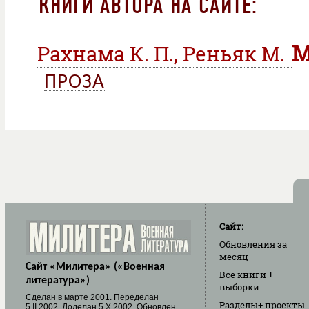
КНИГИ АВТОРА НА САЙТЕ:
М
Рахнама К. П., Реньяк М.
ПРОЗА
Сайт:
Обновления
за
месяц
Сайт «Милитера» («Военная
Все книги
+
литература»)
выборки
Cделан в марте 2001. Переделан
Разделы
+ проекты
5.II.2002. Доделан 5.X.2002. Обновлен