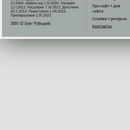
3.I.2004. militera.org 1.IV.2009. Улучшен
Про сайт
+ для
12.I.2012. Расширен 7.XI.2013. Дополнен
сайта
20.1.2014. Перестроен 1.VII.2019.
Преобразован 1.IX.2023.
Ссылки
+ ресурсы
2001 © Олег Рубецкий
Контакты