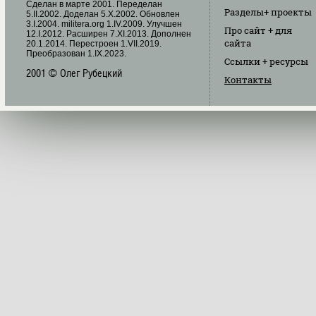
Cделан в марте 2001. Переделан
Разделы
+ проекты
5.II.2002. Доделан 5.X.2002. Обновлен
3.I.2004. militera.org 1.IV.2009. Улучшен
Про сайт
+ для
12.I.2012. Расширен 7.XI.2013. Дополнен
сайта
20.1.2014. Перестроен 1.VII.2019.
Преобразован 1.IX.2023.
Ссылки
+ ресурсы
2001 © Олег Рубецкий
Контакты