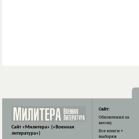
Сайт:
Обновления
за
месяц
Сайт «Милитера» («Военная
Все книги
+
литература»)
выборки