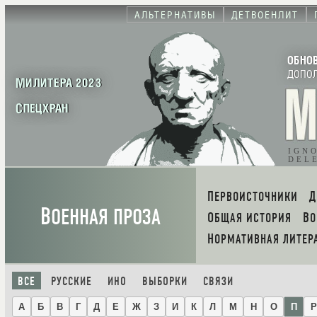
АЛЬТЕРНАТИВЫ
ДЕТВОЕНЛИТ
ОБНО
ДОПО
МИЛИТЕРА 2023
СПЕЦХРАН
IGN
DEL
ПЕРВОИСТОЧНИКИ
В
ОЕННАЯ ПРОЗА
ОБЩАЯ ИСТОРИЯ
В
НОРМАТИВНАЯ ЛИТЕР
ВСЕ
РУССКИЕ
ИНО
ВЫБОРКИ
СВЯЗИ
А
Б
В
Г
Д
Е
Ж
З
И
К
Л
М
Н
О
П
Р